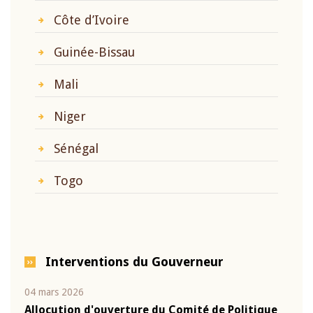
Côte d’Ivoire
Guinée-Bissau
Mali
Niger
Sénégal
Togo
Interventions du Gouverneur
04 mars 2026
22 ju
que
Allocution d'ouverture du Comité de Politique
Mot 