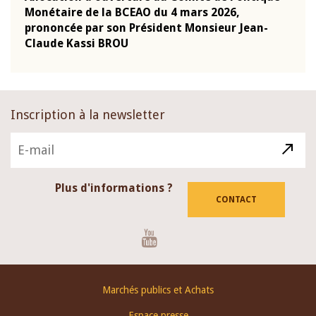
Monétaire de la BCEAO du 4 mars 2026,
Kass
-
prononcée par son Président Monsieur Jean-
prés
Claude Kassi BROU
BCE
Inscription à la newsletter
Plus d'informations ?
CONTACT
Youtube
Footer
Marchés publics et Achats
menu
Espace presse