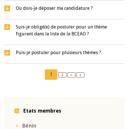
Où dois-je déposer ma candidature ?
Suis-je obligé(e) de postuler pour un thème
figurant dans la liste de la BCEAO ?
Puis-je postuler pour plusieurs thèmes ?
Pagination
Current
1
Page
2
Next
››
Last
»
page
page
page
Etats membres
Bénin