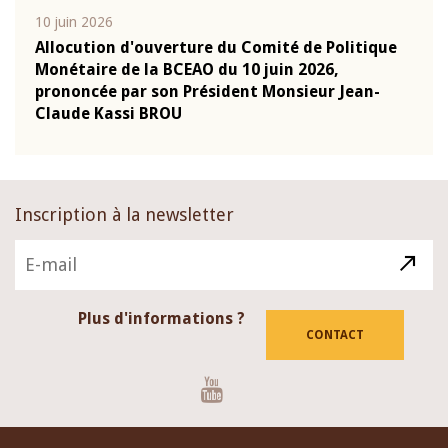
10 juin 2026
04 m
e
Allocution d'ouverture du Comité de Politique
Allo
Monétaire de la BCEAO du 10 juin 2026,
Moné
prononcée par son Président Monsieur Jean-
pron
Claude Kassi BROU
Clau
Inscription à la newsletter
Plus d'informations ?
CONTACT
Youtube