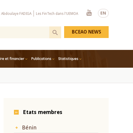
Youtube
EN
x Abdoulaye FADIGA
Les FinTech dans l'UEMOA
BCEAO NEWS
e et financier
Publications
Statistiques
Etats membres
Bénin