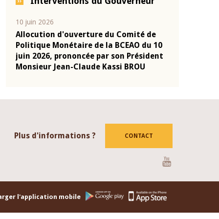
Interventions du Gouverneur
04 mars 2026
22 juillet 20
é de
Allocution d'ouverture du Comité de
Mot intro
 du 10
Politique Monétaire de la BCEAO du 4
Claude Ka
sident
mars 2026, prononcée par son Président
de présen
U
Monsieur Jean-Claude Kassi BROU
de la BCE
Plus d'informations ?
CONTACT
Youtube
rger l'application mobile