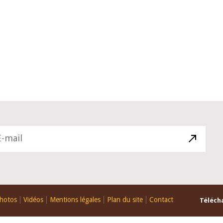
10 juin 2026
 du Gouverneur Jean-
Allocution d'ouverture du Comit
OU lors de la cérémonie
Politique Monétaire de la BCEAO
 du rapport annuel 2025
juin 2026, prononcée par son Pré
Monsieur Jean-Claude Kassi BRO
hotos
Vidéos
Mentions légales
Plan du site
Contact
Télécha