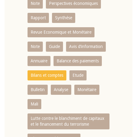
Note
Perspectives économiques
Rapport
Synthése
Revue Economique et Monétaire
Note
Guide
Avis d’information
Annuaire
Balance des paiements
Bilans et comptes
Etude
Bulletin
Analyse
Monétaire
Mali
Lutte contre le blanchiment de capitaux
et le financement du terrorisme