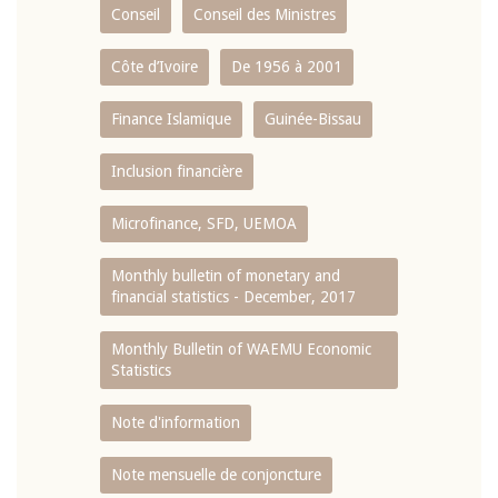
Conseil
Conseil des Ministres
Côte d’Ivoire
De 1956 à 2001
Finance Islamique
Guinée-Bissau
Inclusion financière
Microfinance, SFD, UEMOA
Monthly bulletin of monetary and
financial statistics - December, 2017
Monthly Bulletin of WAEMU Economic
Statistics
Note d'information
Note mensuelle de conjoncture