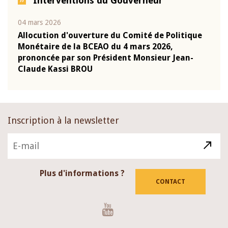
Interventions du Gouverneur
04 mars 2026
22 ju
que
Allocution d'ouverture du Comité de Politique
Mot 
Monétaire de la BCEAO du 4 mars 2026,
Kass
-
prononcée par son Président Monsieur Jean-
prés
Claude Kassi BROU
BCE
Inscription à la newsletter
Plus d'informations ?
CONTACT
Youtube