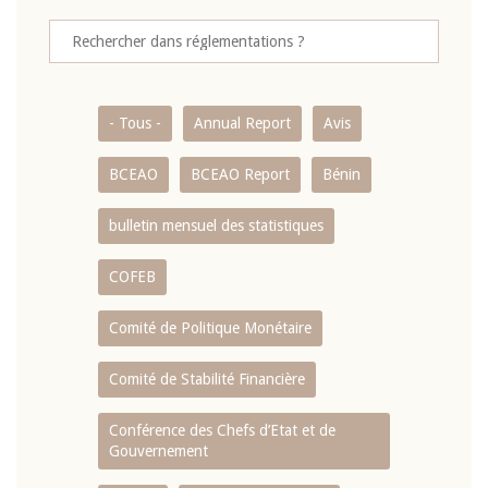
- Tous -
Annual Report
Avis
BCEAO
BCEAO Report
Bénin
bulletin mensuel des statistiques
COFEB
Comité de Politique Monétaire
Comité de Stabilité Financière
Conférence des Chefs d’Etat et de
Gouvernement