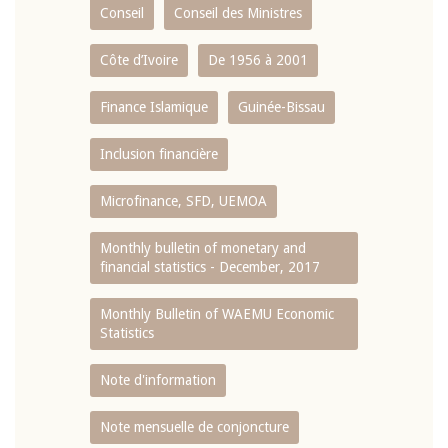
Conseil
Conseil des Ministres
Côte d’Ivoire
De 1956 à 2001
Finance Islamique
Guinée-Bissau
Inclusion financière
Microfinance, SFD, UEMOA
Monthly bulletin of monetary and
financial statistics - December, 2017
Monthly Bulletin of WAEMU Economic
Statistics
Note d'information
Note mensuelle de conjoncture