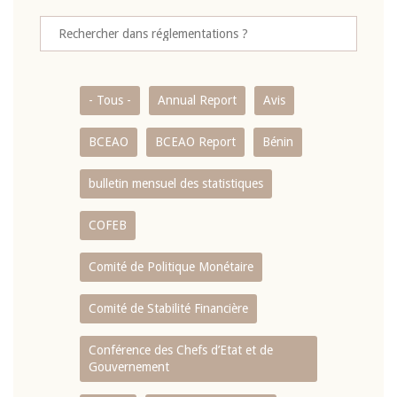
- Tous -
Annual Report
Avis
BCEAO
BCEAO Report
Bénin
bulletin mensuel des statistiques
COFEB
Comité de Politique Monétaire
Comité de Stabilité Financière
Conférence des Chefs d’Etat et de
Gouvernement