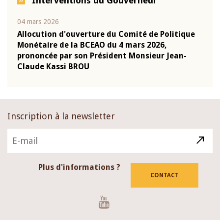
Interventions du Gouverneur
04 mars 2026
22 ju
que
Allocution d'ouverture du Comité de Politique
Mot 
Monétaire de la BCEAO du 4 mars 2026,
Kass
-
prononcée par son Président Monsieur Jean-
prés
Claude Kassi BROU
BCE
Inscription à la newsletter
Plus d'informations ?
CONTACT
Youtube