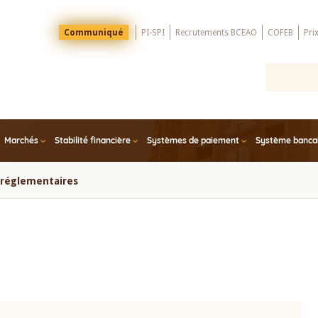
Menu
Communiqué
PI-SPI
Recrutements BCEAO
COFEB
Pri
Top
Marchés
Stabilité financière
Systèmes de paiement
Système bancair
s réglementaires