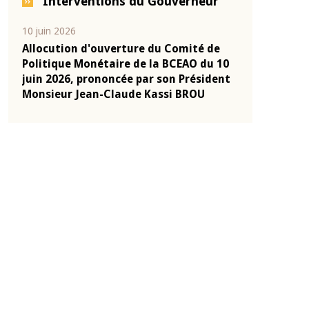
Interventions du Gouverneur
04 mars 2026
22 juillet 2026
e
Allocution d'ouverture du Comité de
Mot introduc
 10
Politique Monétaire de la BCEAO du 4
Claude Kassi
ent
mars 2026, prononcée par son Président
de présentat
Monsieur Jean-Claude Kassi BROU
de la BCEAO