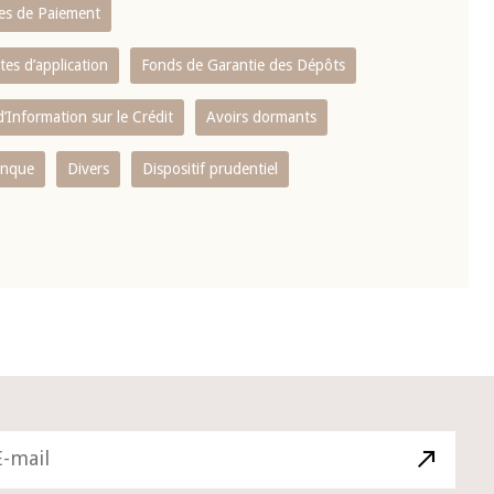
es de Paiement
tes d’application
Fonds de Garantie des Dépôts
’Information sur le Crédit
Avoirs dormants
anque
Divers
Dispositif prudentiel