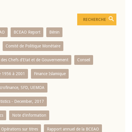
AO
BCEAO Report
Bénin
Comité de Politique Monétaire
 des Chefs d’Etat et de Gouvernement
Conseil
 1956 à 2001
Finance Islamique
crofinance, SFD, UEMOA
atistics - December, 2017
cs
Note d'information
Opérations sur titres
Rapport annuel de la BCEAO