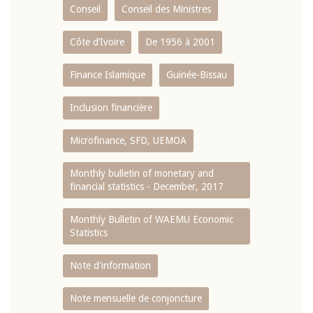
Conseil
Conseil des Ministres
Côte d’Ivoire
De 1956 à 2001
Finance Islamique
Guinée-Bissau
Inclusion financière
Microfinance, SFD, UEMOA
Monthly bulletin of monetary and
financial statistics - December, 2017
Monthly Bulletin of WAEMU Economic
Statistics
Note d'information
Note mensuelle de conjoncture