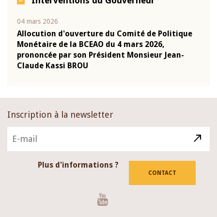
Interventions du Gouverneur
04 mars 2026
22 ju
que
Allocution d'ouverture du Comité de Politique
Mot 
Monétaire de la BCEAO du 4 mars 2026,
Kass
-
prononcée par son Président Monsieur Jean-
prés
Claude Kassi BROU
BCE
Inscription à la newsletter
Plus d'informations ?
CONTACT
Youtube