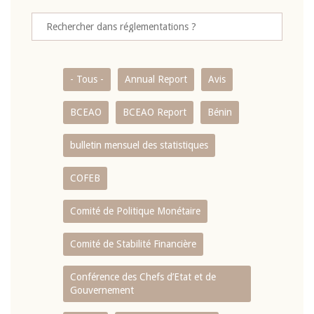
- Tous -
Annual Report
Avis
BCEAO
BCEAO Report
Bénin
bulletin mensuel des statistiques
COFEB
Comité de Politique Monétaire
Comité de Stabilité Financière
Conférence des Chefs d’Etat et de
Gouvernement