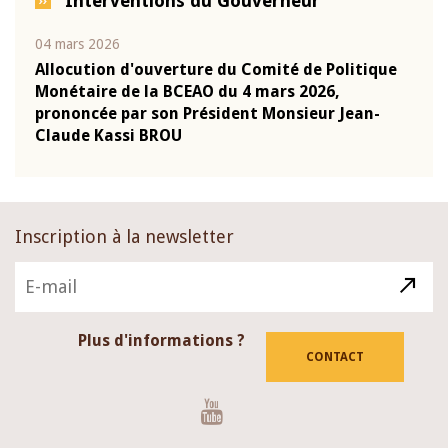
Interventions du Gouverneur
04 mars 2026
22 ju
que
Allocution d'ouverture du Comité de Politique
Mot 
Monétaire de la BCEAO du 4 mars 2026,
Kass
-
prononcée par son Président Monsieur Jean-
prés
Claude Kassi BROU
BCE
Inscription à la newsletter
Plus d'informations ?
CONTACT
Youtube