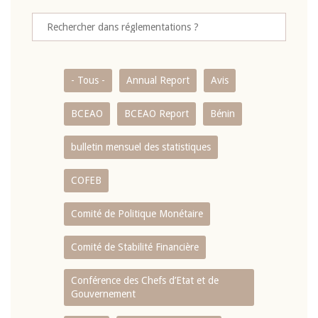
- Tous -
Annual Report
Avis
BCEAO
BCEAO Report
Bénin
bulletin mensuel des statistiques
COFEB
Comité de Politique Monétaire
Comité de Stabilité Financière
Conférence des Chefs d’Etat et de
Gouvernement