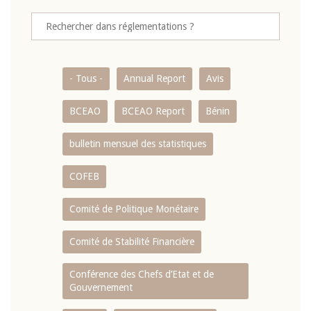
- Tous -
Annual Report
Avis
BCEAO
BCEAO Report
Bénin
bulletin mensuel des statistiques
COFEB
Comité de Politique Monétaire
Comité de Stabilité Financière
Conférence des Chefs d’Etat et de
Gouvernement