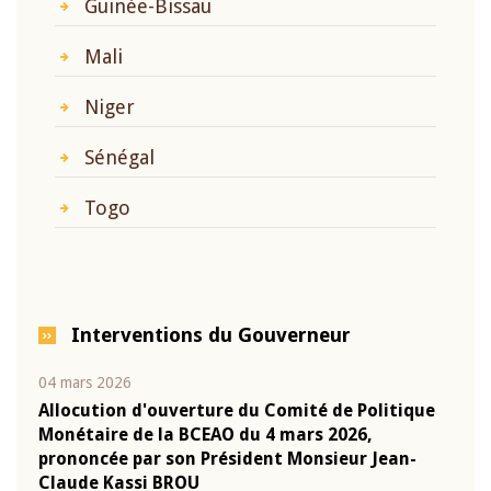
Guinée-Bissau
Mali
Niger
Sénégal
Togo
Interventions du Gouverneur
04 mars 2026
22 ju
que
Allocution d'ouverture du Comité de Politique
Mot 
Monétaire de la BCEAO du 4 mars 2026,
Kass
-
prononcée par son Président Monsieur Jean-
prés
Claude Kassi BROU
BCE