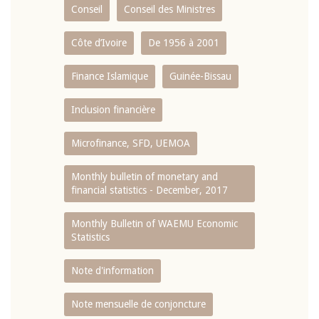
Conseil
Conseil des Ministres
Côte d’Ivoire
De 1956 à 2001
Finance Islamique
Guinée-Bissau
Inclusion financière
Microfinance, SFD, UEMOA
Monthly bulletin of monetary and
financial statistics - December, 2017
Monthly Bulletin of WAEMU Economic
Statistics
Note d'information
Note mensuelle de conjoncture