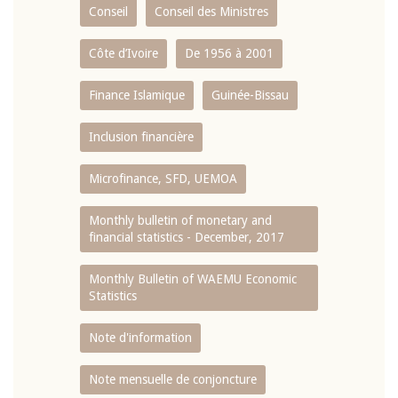
Conseil
Conseil des Ministres
Côte d’Ivoire
De 1956 à 2001
Finance Islamique
Guinée-Bissau
Inclusion financière
Microfinance, SFD, UEMOA
Monthly bulletin of monetary and
financial statistics - December, 2017
Monthly Bulletin of WAEMU Economic
Statistics
Note d'information
Note mensuelle de conjoncture