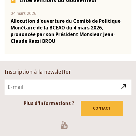
Interventions du Gouverneur
04 mars 2026
22 ju
que
Allocution d'ouverture du Comité de Politique
Mot 
Monétaire de la BCEAO du 4 mars 2026,
Kass
-
prononcée par son Président Monsieur Jean-
prés
Claude Kassi BROU
BCE
Inscription à la newsletter
Plus d'informations ?
CONTACT
Youtube