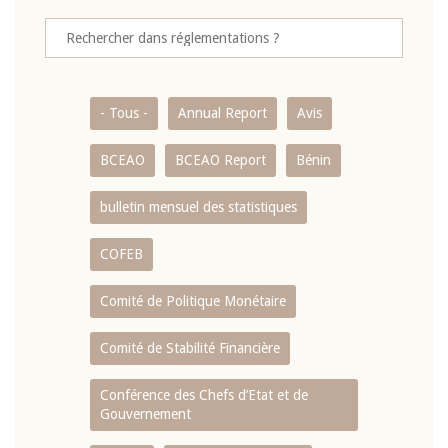
- Tous -
Annual Report
Avis
BCEAO
BCEAO Report
Bénin
bulletin mensuel des statistiques
COFEB
Comité de Politique Monétaire
Comité de Stabilité Financière
Conférence des Chefs d’Etat et de
Gouvernement