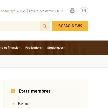
Youtube
EN
x Abdoulaye FADIGA
Les FinTech dans l'UEMOA
BCEAO NEWS
e et financier
Publications
Statistiques
Etats membres
Bénin