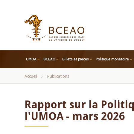
Skip
to
main
content
UMOA
BCEAO
Billets et pièces
Politique monétaire
Fil
Accueil
Publications
d'Ariane
Rapport sur la Polit
l'UMOA - mars 2026