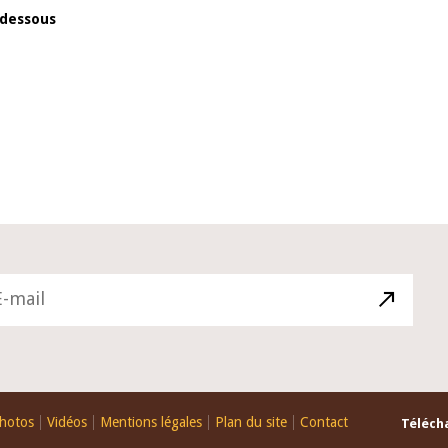
-dessous
10 juin 2026
u Gouverneur Jean-
Allocution d'ouverture du Comité d
lors de la cérémonie
Politique Monétaire de la BCEAO du
 rapport annuel 2025
juin 2026, prononcée par son Présid
Monsieur Jean-Claude Kassi BROU
hotos
Vidéos
Mentions légales
Plan du site
Contact
Télécha