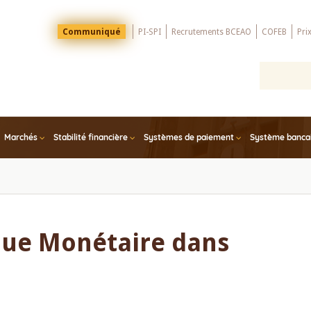
Menu
Communiqué
PI-SPI
Recrutements BCEAO
COFEB
Pri
Top
Marchés
Stabilité financière
Systèmes de paiement
Système bancair
ique Monétaire dans