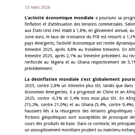
13 mars 2026
L’activité économique mondiale
a poursuivi sa progr
l’inflation et d’atténuation des tensions commerciales. Sel
aux États-Unis s’est établi à 1,8%, en glissement annuel, a
zone euro, le taux de croissance du PIB est ressorti à 1,3
pays émergents, l’activité économique est restée dynamiq
trimestre 2025, après 4,8% au troisième trimestre. En Afr
trimestre 2025, après 2,1% au trimestre précédent. Au nive
renforcée au Nigeria et au Ghana respectivement de 5,1
précédemment.
La désinflation mondiale s’est globalement poursu
2025, contre 2,8% un trimestre plus tôt, tandis que dans 
économies émergentes, il a progressé en Chine et en Afr
2025, contre -0,3% et 3,4% trois mois plus tôt. En Afriqu
(15,2%, contre 21,0%) et au Ghana (5,4%, contre 9,4%). Le
haussiers liés à la résurgence des tensions géopolitiques 
frictions géopolitiques sont susceptibles de provoquer d
cours des produits de base. Dans ce contexte, les principal
un assouplissement monétaire prudent ou maintenu inchangé