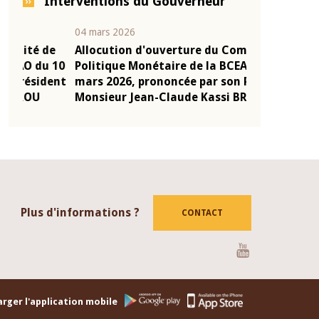
Interventions du Gouverneur
04 mars 2026
22 juillet 2026
e
Allocution d'ouverture du Comité de
Mot introduc
 10
Politique Monétaire de la BCEAO du 4
Claude Kassi
ent
mars 2026, prononcée par son Président
de présentat
Monsieur Jean-Claude Kassi BROU
de la BCEAO
Plus d'informations ?
CONTACT
Youtube
rger l'application mobile