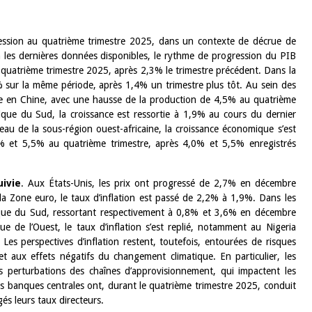
ession au quatrième trimestre 2025, dans un contexte de décrue de
on les dernières données disponibles, le rythme de progression du PIB
u quatrième trimestre 2025, après 2,3% le trimestre précédent. Dans la
% sur la même période, après 1,4% un trimestre plus tôt. Au sein des
ue en Chine, avec une hausse de la production de 4,5% au quatrième
ique du Sud, la croissance est ressortie à 1,9% au cours du dernier
au de la sous-région ouest-africaine, la croissance économique s’est
% et 5,5% au quatrième trimestre, après 4,0% et 5,5% enregistrés
ivie
. Aux États-Unis, les prix ont progressé de 2,7% en décembre
la Zone euro, le taux d’inflation est passé de 2,2% à 1,9%. Dans les
ique du Sud, ressortant respectivement à 0,8% et 3,6% en décembre
e de l’Ouest, le taux d’inflation s’est replié, notamment au Nigeria
s perspectives d’inflation restent, toutefois, entourées de risques
et aux effets négatifs du changement climatique. En particulier, les
es perturbations des chaînes d’approvisionnement, qui impactent les
es banques centrales ont, durant le quatrième trimestre 2025, conduit
s leurs taux directeurs.