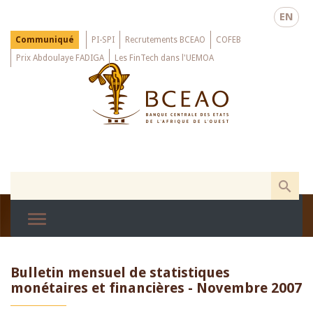
Skip
EN
to
main
Menu
Communiqué
PI-SPI
Recrutements BCEAO
COFEB
Top
content
Prix Abdoulaye FADIGA
Les FinTech dans l'UEMOA
Bulletin mensuel de statistiques
monétaires et financières - Novembre 2007