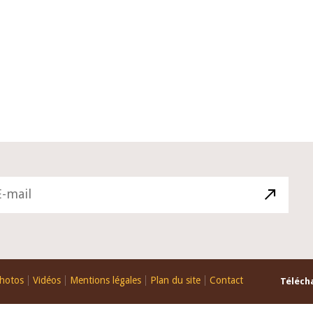
10 juin 2026
du Gouverneur Jean-
Allocution d'ouverture du Comité 
 lors de la cérémonie
Politique Monétaire de la BCEAO d
u rapport annuel 2025
juin 2026, prononcée par son Prési
Monsieur Jean-Claude Kassi BROU
hotos
Vidéos
Mentions légales
Plan du site
Contact
Télécha