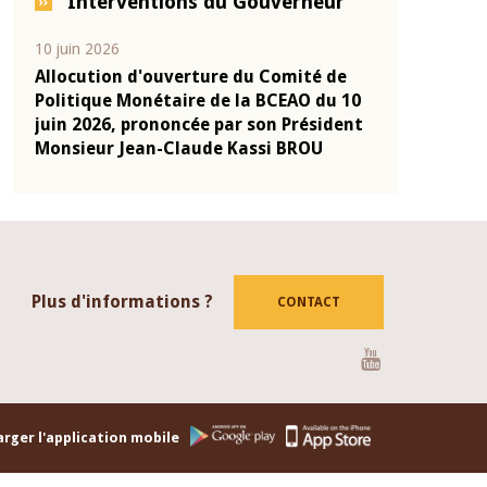
Interventions du Gouverneur
04 mars 2026
22 juillet 2026
de
Allocution d'ouverture du Comité de
Mot introdu
u 10
Politique Monétaire de la BCEAO du 4
Claude Kass
dent
mars 2026, prononcée par son Président
de présenta
Monsieur Jean-Claude Kassi BROU
de la BCEAO
Plus d'informations ?
CONTACT
Youtube
rger l'application mobile