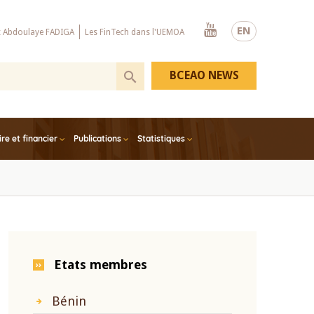
Youtube
EN
x Abdoulaye FADIGA
Les FinTech dans l'UEMOA
BCEAO NEWS
e et financier
Publications
Statistiques
Etats membres
Bénin