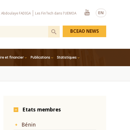
Youtube
EN
x Abdoulaye FADIGA
Les FinTech dans l'UEMOA
BCEAO NEWS
e et financier
Publications
Statistiques
Etats membres
Bénin