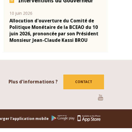
Interventions du Gouverneur
04 mars 2026
22 juillet 2026
de
Allocution d'ouverture du Comité de
Mot introdu
u 10
Politique Monétaire de la BCEAO du 4
Claude Kass
dent
mars 2026, prononcée par son Président
de présenta
Monsieur Jean-Claude Kassi BROU
de la BCEAO
Plus d'informations ?
CONTACT
Youtube
rger l'application mobile