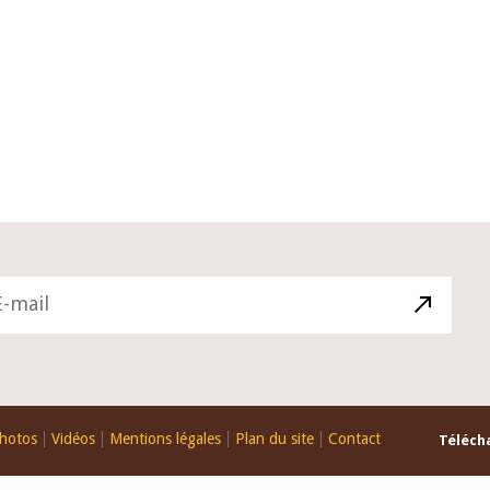
10 juin 2026
du Gouverneur Jean-
Allocution d'ouverture du Comité 
 lors de la cérémonie
Politique Monétaire de la BCEAO d
u rapport annuel 2025
juin 2026, prononcée par son Prési
Monsieur Jean-Claude Kassi BROU
hotos
Vidéos
Mentions légales
Plan du site
Contact
Télécha