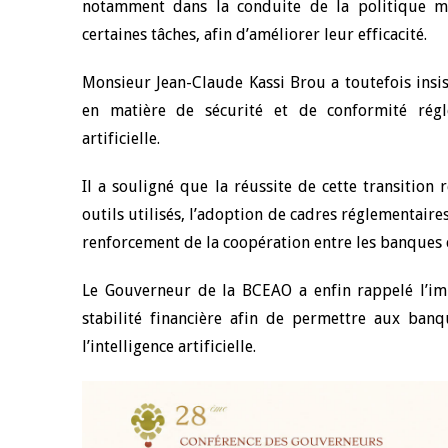
notamment dans la conduite de la politique mon
certaines tâches, afin d’améliorer leur efficacité.
4 mars 2026
22 juillet 2026
llocution d'ouverture du Comité de
Mot introductif d
Monsieur Jean-Claude Kassi Brou a toutefois insis
olitique Monétaire de la BCEAO du 4
Claude Kassi BROU 
en matière de sécurité et de conformité régl
ars 2026, prononcée par son Président
de présentation du
onsieur Jean-Claude Kassi BROU
de la BCEAO
artificielle.
Il a souligné que la réussite de cette transition
outils utilisés, l’adoption de cadres réglementaire
renforcement de la coopération entre les banques c
Le Gouverneur de la BCEAO a enfin rappelé l’imp
stabilité financière afin de permettre aux banq
l’intelligence artificielle.