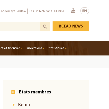
Youtube
EN
x Abdoulaye FADIGA
Les FinTech dans l'UEMOA
BCEAO NEWS
e et financier
Publications
Statistiques
Etats membres
Bénin