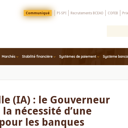
Menu
Communiqué
PI-SPI
Recrutements BCEAO
COFEB
Pri
Top
Marchés
Stabilité financière
Systèmes de paiement
Système bancair
lle (IA) : le Gouverneur
 la nécessité d’une
 pour les banques