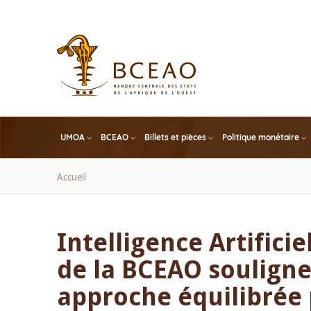
Skip
to
main
content
UMOA
BCEAO
Billets et pièces
Politique monétaire
Fil
Accueil
d'Ariane
Intelligence Artificie
de la BCEAO souligne
approche équilibrée