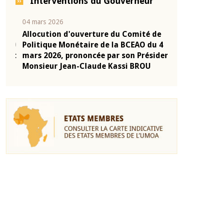
Interventions du Gouverneur
04 mars 2026
22 juillet 2026
e
Allocution d'ouverture du Comité de
Mot introduc
 10
Politique Monétaire de la BCEAO du 4
Claude Kassi
ent
mars 2026, prononcée par son Président
de présentat
Monsieur Jean-Claude Kassi BROU
de la BCEAO