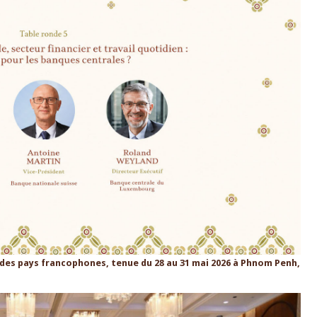
des pays francophones, tenue du 28 au 31 mai 2026 à Phnom Penh,