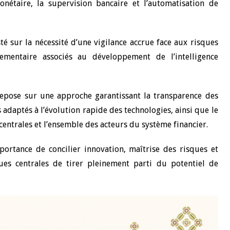
étaire, la supervision bancaire et l’automatisation de
10 juin 2026
u Gouverneur Jean-
Allocution d'ouverture du Comité d
té sur la nécessité d’une vigilance accrue face aux risques
lors de la cérémonie
Politique Monétaire de la BCEAO du
ementaire associés au développement de l’intelligence
 rapport annuel 2025
juin 2026, prononcée par son Présid
Monsieur Jean-Claude Kassi BROU
 repose sur une approche garantissant la transparence des
s adaptés à l’évolution rapide des technologies, ainsi que le
entrales et l’ensemble des acteurs du système financier.
ortance de concilier innovation, maîtrise des risques et
ues centrales de tirer pleinement parti du potentiel de