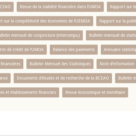
 BCEAO
Revue de la stabilité financière dans l‘UMOA
Rapport sur l
t sur la compétitivité des économies de l‘UEMOA
Rapport sur la poli
lletin mensuel de conjoncture (interrompu)
Bulletin mensuel de stat
ents de crédit de l‘UMOA
Balance des paiements
Annuaire statisti
 financières
Bulletin Mensuel des Statistiques
Note d’information
nance
Documents d’études et de recherche de la BCEAO
Bulletin t
s et établissements financiers
Revue économique et monétaire