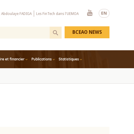
Youtube
EN
x Abdoulaye FADIGA
Les FinTech dans l'UEMOA
BCEAO NEWS
e et financier
Publications
Statistiques