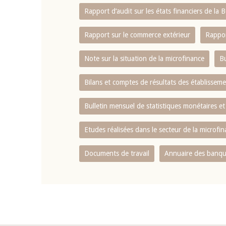
Rapport d‘audit sur les états financiers de la
Rapport sur le commerce extérieur
Rappor
Note sur la situation de la microfinance
Bu
Bilans et comptes de résultats des établissem
Bulletin mensuel de statistiques monétaires et
Etudes réalisées dans le secteur de la microfi
Documents de travail
Annuaire des banque