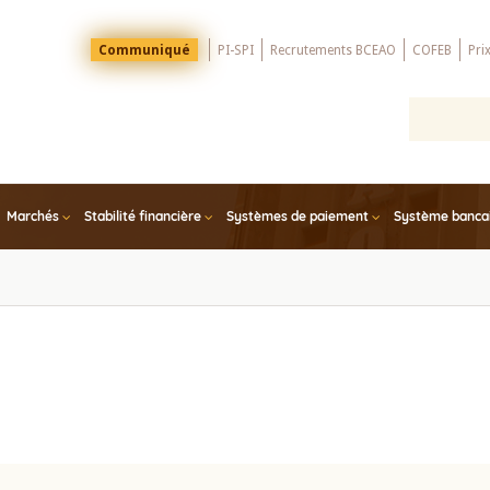
Menu
Communiqué
PI-SPI
Recrutements BCEAO
COFEB
Pri
Top
Marchés
Stabilité financière
Systèmes de paiement
Système bancair