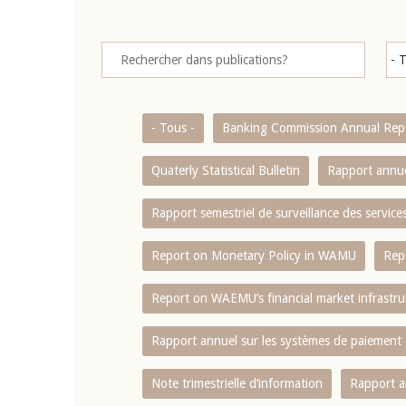
- Tous -
Banking Commission Annual Rep
Quaterly Statistical Bulletin
Rapport annue
Rapport semestriel de surveillance des servic
Report on Monetary Policy in WAMU
Rep
Report on WAEMU’s financial market infrastru
Rapport annuel sur les systèmes de paiement
Note trimestrielle d‘information
Rapport a