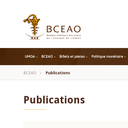
Skip
to
main
content
UMOA
BCEAO
Billets et pièces
Politique monétaire
Fil
BCEAO
Publications
d'Ariane
Publications