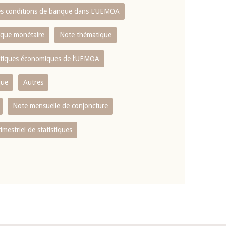
es conditions de banque dans L‘UEMOA
tique monétaire
Note thématique
istiques économiques de l‘UEMOA
que
Autres
Note mensuelle de conjoncture
rimestriel de statistiques