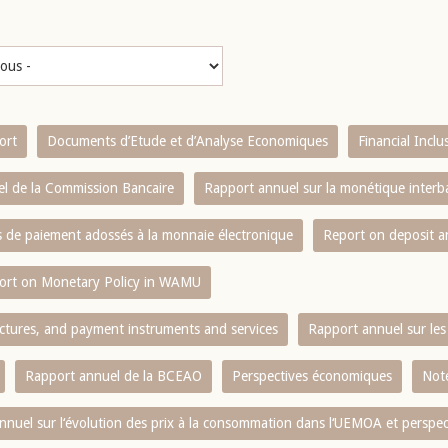
ort
Documents d’Etude et d’Analyse Economiques
Financial Incl
l de la Commission Bancaire
Rapport annuel sur la monétique inter
es de paiement adossés à la monnaie électronique
Report on deposit 
ort on Monetary Policy in WAMU
ctures, and payment instruments and services
Rapport annuel sur les 
Rapport annuel de la BCEAO
Perspectives économiques
Note
nnuel sur l‘évolution des prix à la consommation dans l‘UEMOA et perspec