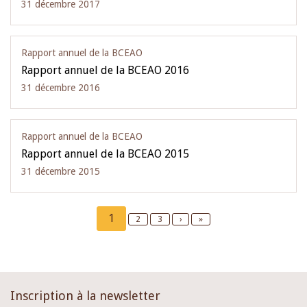
31 décembre 2017
Rapport annuel de la BCEAO
Rapport annuel de la BCEAO 2016
31 décembre 2016
Rapport annuel de la BCEAO
Rapport annuel de la BCEAO 2015
31 décembre 2015
Pagination
Current
1
Page
2
Page
3
Next
›
Last
»
page
page
page
Inscription à la newsletter