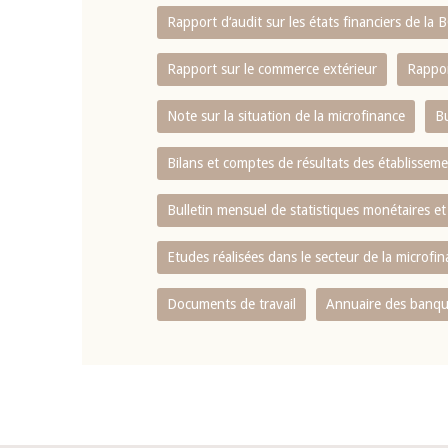
Rapport d‘audit sur les états financiers de la
Rapport sur le commerce extérieur
Rappor
Note sur la situation de la microfinance
Bu
Bilans et comptes de résultats des établissem
Bulletin mensuel de statistiques monétaires et
Etudes réalisées dans le secteur de la microfi
Documents de travail
Annuaire des banque