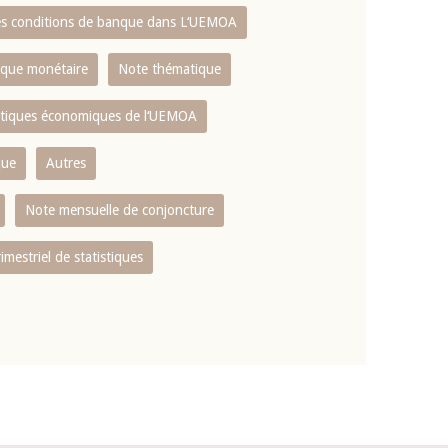
es conditions de banque dans L‘UEMOA
tique monétaire
Note thématique
istiques économiques de l‘UEMOA
que
Autres
Note mensuelle de conjoncture
rimestriel de statistiques