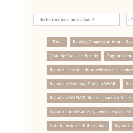
- Tous -
Banking Commission Annual Rep
Quaterly Statistical Bulletin
Rapport annue
Rapport semestriel de surveillance des servic
Report on Monetary Policy in WAMU
Rep
Report on WAEMU’s financial market infrastru
Rapport annuel sur les systèmes de paiement
Note trimestrielle d‘information
Rapport a