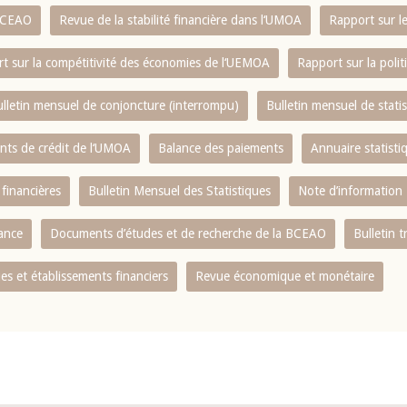
 BCEAO
Revue de la stabilité financière dans l‘UMOA
Rapport sur l
t sur la compétitivité des économies de l‘UEMOA
Rapport sur la poli
lletin mensuel de conjoncture (interrompu)
Bulletin mensuel de stat
ents de crédit de l‘UMOA
Balance des paiements
Annuaire statisti
 financières
Bulletin Mensuel des Statistiques
Note d’information
nance
Documents d’études et de recherche de la BCEAO
Bulletin t
s et établissements financiers
Revue économique et monétaire