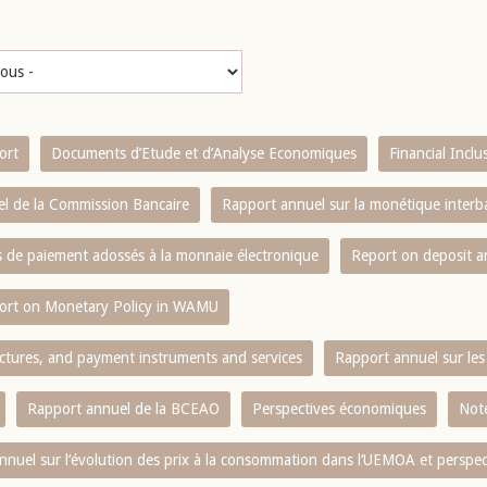
ort
Documents d’Etude et d’Analyse Economiques
Financial Incl
l de la Commission Bancaire
Rapport annuel sur la monétique inter
es de paiement adossés à la monnaie électronique
Report on deposit 
ort on Monetary Policy in WAMU
ctures, and payment instruments and services
Rapport annuel sur les 
Rapport annuel de la BCEAO
Perspectives économiques
Note
nnuel sur l‘évolution des prix à la consommation dans l‘UEMOA et perspec