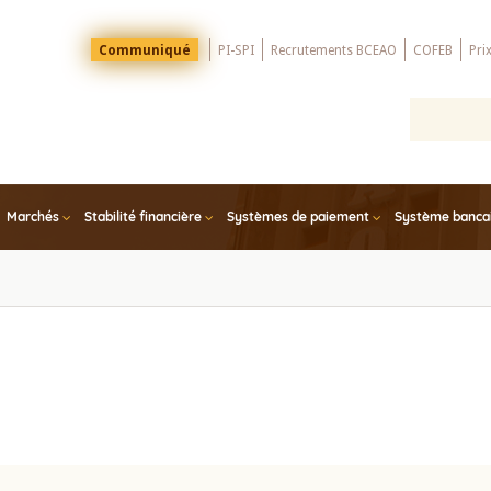
Menu
Communiqué
PI-SPI
Recrutements BCEAO
COFEB
Pri
Top
Marchés
Stabilité financière
Systèmes de paiement
Système bancair