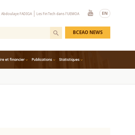
Youtube
EN
x Abdoulaye FADIGA
Les FinTech dans l'UEMOA
BCEAO NEWS
e et financier
Publications
Statistiques