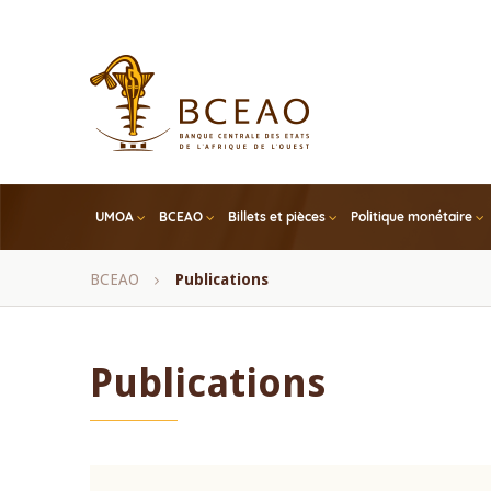
Skip
to
main
content
UMOA
BCEAO
Billets et pièces
Politique monétaire
Fil
BCEAO
Publications
d'Ariane
Publications