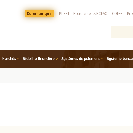
Menu
Communiqué
PI-SPI
Recrutements BCEAO
COFEB
Pri
Top
Marchés
Stabilité financière
Systèmes de paiement
Système bancair