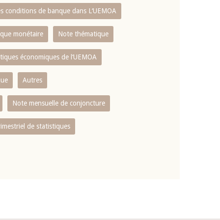
es conditions de banque dans L‘UEMOA
tique monétaire
Note thématique
istiques économiques de l‘UEMOA
que
Autres
Note mensuelle de conjoncture
rimestriel de statistiques