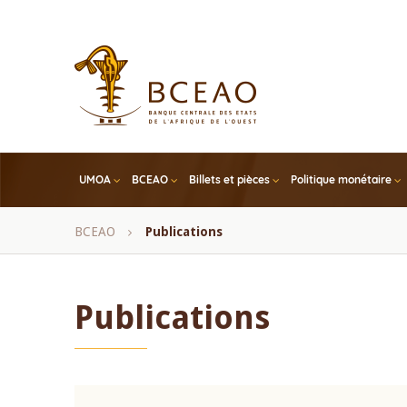
Skip
to
main
content
UMOA
BCEAO
Billets et pièces
Politique monétaire
Fil
BCEAO
Publications
d'Ariane
Publications