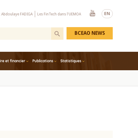
Youtube
EN
x Abdoulaye FADIGA
Les FinTech dans l'UEMOA
BCEAO NEWS
e et financier
Publications
Statistiques