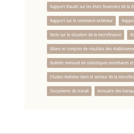
Rapport d‘audit sur les états financiers de la
Rapport sur le commerce extérieur
Rappor
Note sur la situation de la microfinance
Bu
Bilans et comptes de résultats des établissem
Bulletin mensuel de statistiques monétaires et
Etudes réalisées dans le secteur de la microfi
Documents de travail
Annuaire des banque