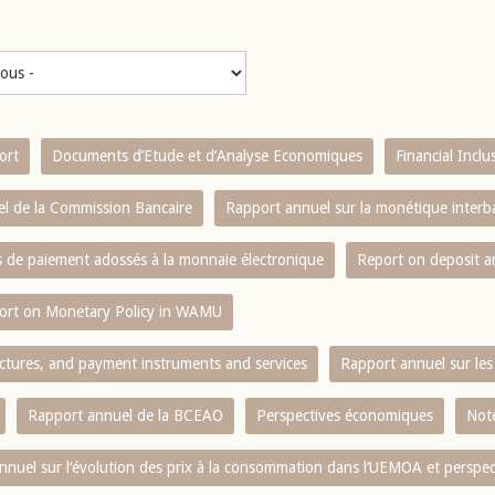
ort
Documents d’Etude et d’Analyse Economiques
Financial Incl
l de la Commission Bancaire
Rapport annuel sur la monétique inter
es de paiement adossés à la monnaie électronique
Report on deposit 
ort on Monetary Policy in WAMU
ctures, and payment instruments and services
Rapport annuel sur les 
Rapport annuel de la BCEAO
Perspectives économiques
Note
nnuel sur l‘évolution des prix à la consommation dans l‘UEMOA et perspec