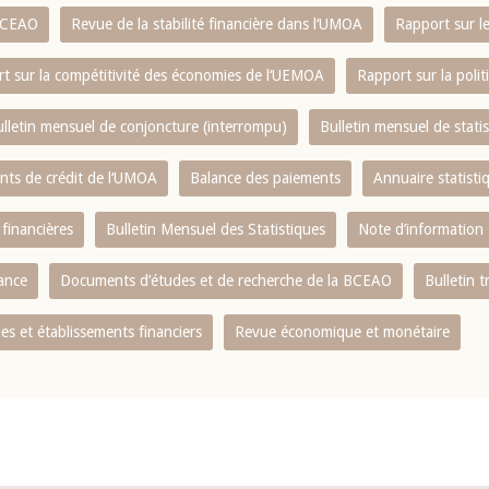
 BCEAO
Revue de la stabilité financière dans l‘UMOA
Rapport sur l
t sur la compétitivité des économies de l‘UEMOA
Rapport sur la poli
lletin mensuel de conjoncture (interrompu)
Bulletin mensuel de stat
ents de crédit de l‘UMOA
Balance des paiements
Annuaire statisti
 financières
Bulletin Mensuel des Statistiques
Note d’information
nance
Documents d’études et de recherche de la BCEAO
Bulletin t
s et établissements financiers
Revue économique et monétaire