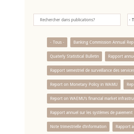
- Tous -
Banking Commission Annual Rep
Quaterly Statistical Bulletin
Rapport annue
Rapport semestriel de surveillance des servic
Report on Monetary Policy in WAMU
Rep
Report on WAEMU’s financial market infrastru
Rapport annuel sur les systèmes de paiement
Note trimestrielle d‘information
Rapport a