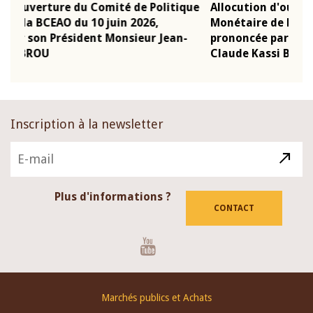
que
Allocution d'ouverture du Comité de Politique
Mot 
Monétaire de la BCEAO du 4 mars 2026,
Kass
-
prononcée par son Président Monsieur Jean-
prés
Claude Kassi BROU
BCE
Inscription à la newsletter
Plus d'informations ?
CONTACT
Youtube
Footer
Marchés publics et Achats
menu