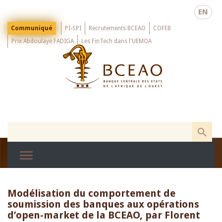
Skip
EN
to
main
Menu
Communiqué
PI-SPI
Recrutements BCEAO
COFEB
Top
content
Prix Abdoulaye FADIGA
Les FinTech dans l'UEMOA
Modélisation du comportement de
soumission des banques aux opérations
d’open-market de la BCEAO, par Florent