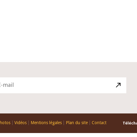
10 juin 2026
u Gouverneur Jean-
Allocution d'ouverture du Comité d
lors de la cérémonie
Politique Monétaire de la BCEAO du
 rapport annuel 2025
juin 2026, prononcée par son Présid
Monsieur Jean-Claude Kassi BROU
hotos
Vidéos
Mentions légales
Plan du site
Contact
Télécha