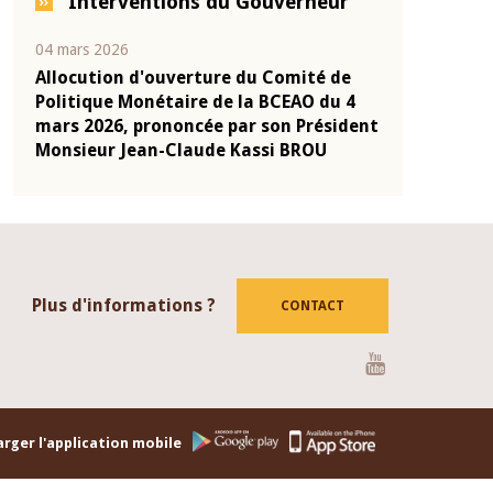
Interventions du Gouverneur
04 mars 2026
22 juillet 2026
e
Allocution d'ouverture du Comité de
Mot introduc
 10
Politique Monétaire de la BCEAO du 4
Claude Kassi
ent
mars 2026, prononcée par son Président
de présentat
Monsieur Jean-Claude Kassi BROU
de la BCEAO
Plus d'informations ?
CONTACT
Youtube
rger l'application mobile