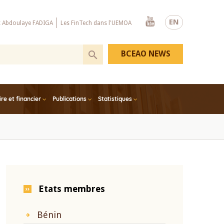
Youtube
EN
x Abdoulaye FADIGA
Les FinTech dans l'UEMOA
BCEAO NEWS
e et financier
Publications
Statistiques
Etats membres
Bénin