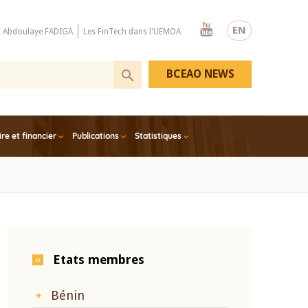
Youtube
EN
x Abdoulaye FADIGA
Les FinTech dans l'UEMOA
BCEAO NEWS
e et financier
Publications
Statistiques
Etats membres
Bénin