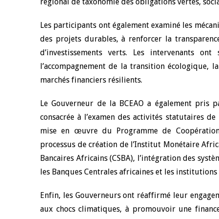
régional de taxonomie des obligations vertes, socia
4 mars 2026
22 juillet 2026
Les participants ont également examiné les mécani
llocution d'ouverture du Comité de
Mot introductif d
des projets durables, à renforcer la transparenc
olitique Monétaire de la BCEAO du 4
Claude Kassi BROU 
d’investissements verts. Les intervenants on
ars 2026, prononcée par son Président
de présentation du
l’accompagnement de la transition écologique, l
onsieur Jean-Claude Kassi BROU
de la BCEAO
marchés financiers résilients.
Le Gouverneur de la BCEAO a également pris pa
consacrée à l’examen des activités statutaires de
mise en œuvre du Programme de Coopération M
processus de création de l’Institut Monétaire Afr
Bancaires Africains (CSBA), l’intégration des syst
les Banques Centrales africaines et les institutions
Enfin, les Gouverneurs ont réaffirmé leur engagem
aux chocs climatiques, à promouvoir une finance 