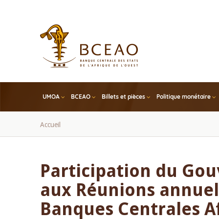
Skip
to
main
content
UMOA
BCEAO
Billets et pièces
Politique monétaire
Fil
Accueil
d'Ariane
Participation du Go
aux Réunions annuell
Banques Centrales Af