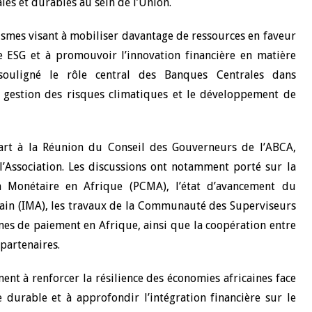
les et durables au sein de l’Union.
10 juin 2026
smes visant à mobiliser davantage de ressources en faveur
u Gouverneur Jean-
Allocution d'ouverture du Comité d
e ESG et à promouvoir l’innovation financière en matière
lors de la cérémonie
Politique Monétaire de la BCEAO du
t souligné le rôle central des Banques Centrales dans
 rapport annuel 2025
juin 2026, prononcée par son Présid
a gestion des risques climatiques et le développement de
Monsieur Jean-Claude Kassi BROU
rt à la Réunion du Conseil des Gouverneurs de l’ABCA,
 l’Association. Les discussions ont notamment porté sur la
onétaire en Afrique (PCMA), l’état d’avancement du
icain (IMA), les travaux de la Communauté des Superviseurs
èmes de paiement en Afrique, ainsi que la coopération entre
 partenaires.
ent à renforcer la résilience des économies africaines face
durable et à approfondir l’intégration financière sur le