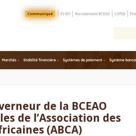
Menu
Communiqué
PI-SPI
Recrutements BCEAO
COFEB
Pri
Top
Marchés
Stabilité financière
Systèmes de paiement
Système bancair
uverneur de la BCEAO
es de l’Association des
ricaines (ABCA)