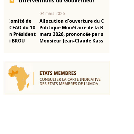
Interventions du Gouverneur
04 mars 2026
22 juillet 2026
e
Allocution d'ouverture du Comité de
Mot introduc
 10
Politique Monétaire de la BCEAO du 4
Claude Kassi
ent
mars 2026, prononcée par son Président
de présentat
Monsieur Jean-Claude Kassi BROU
de la BCEAO