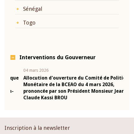
Sénégal
Togo
Interventions du Gouverneur
04 mars 2026
22 ju
que
Allocution d'ouverture du Comité de Politique
Mot 
Monétaire de la BCEAO du 4 mars 2026,
Kass
-
prononcée par son Président Monsieur Jean-
prés
Claude Kassi BROU
BCE
Inscription à la newsletter