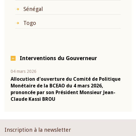
Sénégal
Togo
Interventions du Gouverneur
04 mars 2026
22 ju
que
Allocution d'ouverture du Comité de Politique
Mot 
Monétaire de la BCEAO du 4 mars 2026,
Kass
-
prononcée par son Président Monsieur Jean-
prés
Claude Kassi BROU
BCE
Inscription à la newsletter