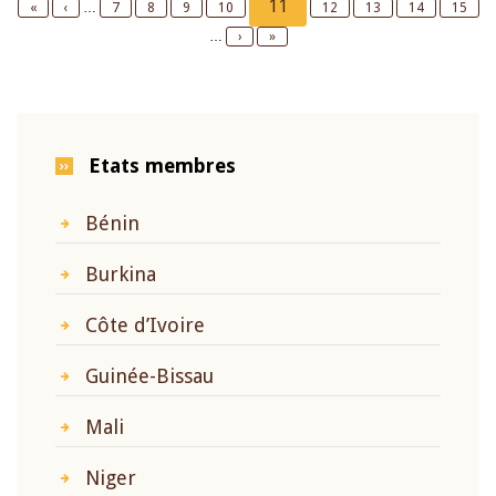
Current
11
First
«
Previous
‹
…
Page
7
Page
8
Page
9
Page
10
Page
12
Page
13
Page
14
Page
15
page
page
page
…
Next
›
Last
»
page
page
Etats membres
Bénin
Burkina
Côte d’Ivoire
Guinée-Bissau
Mali
Niger