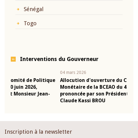
Sénégal
Togo
Interventions du Gouverneur
04 mars 2026
22 ju
que
Allocution d'ouverture du Comité de Politique
Mot
Monétaire de la BCEAO du 4 mars 2026,
Kas
-
prononcée par son Président Monsieur Jean-
pré
Claude Kassi BROU
BCE
Inscription à la newsletter