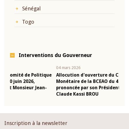
Sénégal
Togo
Interventions du Gouverneur
04 mars 2026
22 ju
que
Allocution d'ouverture du Comité de Politique
Mot
Monétaire de la BCEAO du 4 mars 2026,
Kas
-
prononcée par son Président Monsieur Jean-
pré
Claude Kassi BROU
BCE
Inscription à la newsletter