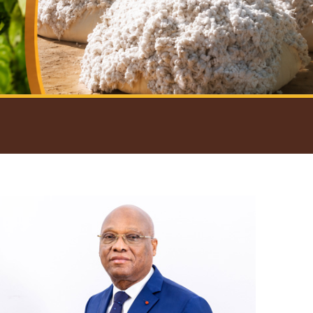
introductif du Gouverneur
Open
configuration
options