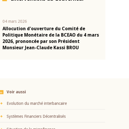
04 mars 2026
22 juillet 2026
Allocution d'ouverture du Comité de
Mot introduc
n
Politique Monétaire de la BCEAO du 4 mars
Claude Kassi
2026, prononcée par son Président
présentation
Monsieur Jean-Claude Kassi BROU
BCEAO
Voir aussi
Evolution du marché interbancaire
Systèmes Financiers Décentralisés