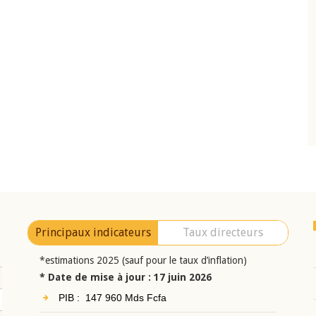
10 juin 2026
eur Jean-
Allocution d'ouverture du Comité de
a cérémonie de
Politique Monétaire de la BCEAO du 10 jui
uel 2025 de la
2026, prononcée par son Président
Monsieur Jean-Claude Kassi BROU
Principaux indicateurs
Taux directeurs
*estimations 2025 (sauf pour le taux d’inflation)
* Date de mise à jour : 17 juin 2026
PIB : 147 960 Mds Fcfa