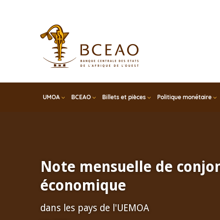
Skip
to
main
content
UMOA
BCEAO
Billets et pièces
Politique monétaire
Note mensuelle de conjo
économique
dans les pays de l'UEMOA