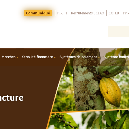
Menu
Communiqué
PI-SPI
Recrutements BCEAO
COFEB
Pri
Top
Marchés
Stabilité financière
Systèmes de paiement
Système bancair
ncture