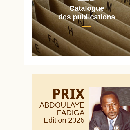
Catalogue
nt
des publications
PRIX
ABDOULAYE
FADIGA
Edition 20
26