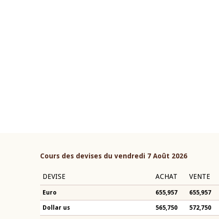
22 juillet 2026
ouverture du Comité de
Mot introductif du Gouvern
étaire de la BCEAO du 4 mars
Claude Kassi BROU lors de l
ée par son Président
présentation du rapport ann
n-Claude Kassi BROU
BCEAO
Cours des devises du vendredi 7 Août 2026
DEVISE
ACHAT
VENTE
Euro
655,957
655,957
Dollar us
565,750
572,750