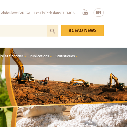
Youtube
EN
x Abdoulaye FADIGA
Les FinTech dans l'UEMOA
BCEAO NEWS
e et financier
Publications
Statistiques