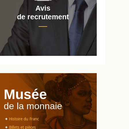
Avis
de recrutement
d
Musée
de la monnaie
Histoire du Franc
Billets et pièces