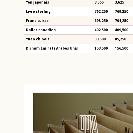
Yen japonais
3,565
3,625
Livre sterling
762,250
769,250
Franc suisse
698,250
704,250
Dollar canadien
402,500
409,500
Yuan chinois
83,500
85,250
Dirham Emirats Arabes Unis
153,500
156,500