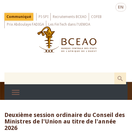
Skip
EN
to
main
Menu
Communiqué
PI-SPI
Recrutements BCEAO
COFEB
Top
content
Prix Abdoulaye FADIGA
Les FinTech dans l'UEMOA
Deuxième session ordinaire du Conseil des
Ministres de l'Union au titre de l'année
2026