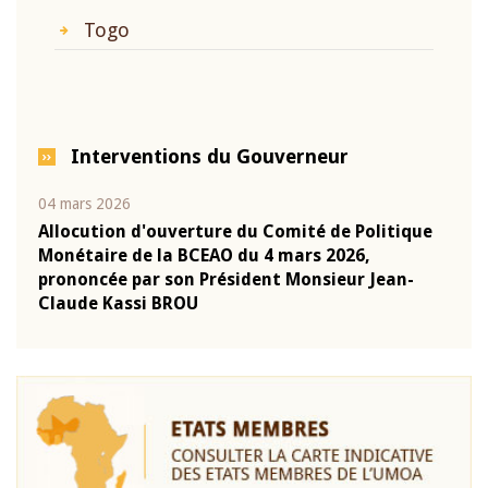
Togo
Interventions du Gouverneur
04 mars 2026
22 ju
que
Allocution d'ouverture du Comité de Politique
Mot 
Monétaire de la BCEAO du 4 mars 2026,
Kass
-
prononcée par son Président Monsieur Jean-
prés
Claude Kassi BROU
BCE