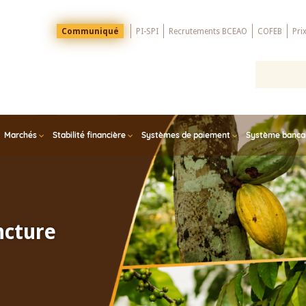
Menu
Communiqué
PI-SPI
Recrutements BCEAO
COFEB
Pri
Top
Marchés
Stabilité financière
Systèmes de paiement
Système bancair
ncture