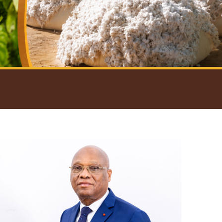
introductif du Gouverneur
Open
configuration
options