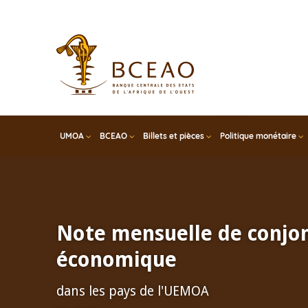
Skip
to
main
content
UMOA
BCEAO
Billets et pièces
Politique monétaire
Note mensuelle de conjo
économique
dans les pays de l'UEMOA