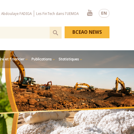
Youtube
EN
x Abdoulaye FADIGA
Les FinTech dans l'UEMOA
BCEAO NEWS
e et financier
Publications
Statistiques