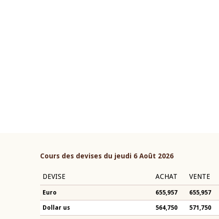
22 juillet 2026
ouverture du Comité de
Mot introductif du Gouvern
étaire de la BCEAO du 4 mars
Claude Kassi BROU lors de l
ée par son Président
présentation du rapport ann
n-Claude Kassi BROU
BCEAO
Cours des devises du jeudi 6 Août 2026
DEVISE
ACHAT
VENTE
Euro
655,957
655,957
Dollar us
564,750
571,750