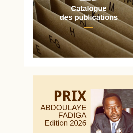
Catalogue
nt
des publications
PRIX
ABDOULAYE
FADIGA
Edition 20
26