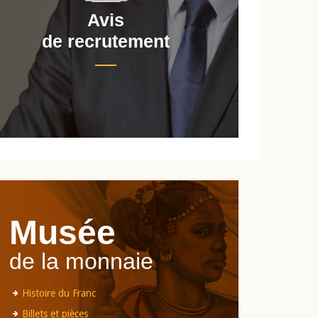
Avis
de recrutement
d
Musée
de la monnaie
Histoire du Franc
Billets et pièces