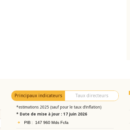
10 juin 2026
eur Jean-
Allocution d'ouverture du Comité de
a cérémonie de
Politique Monétaire de la BCEAO du 10 jui
uel 2025 de la
2026, prononcée par son Président
Monsieur Jean-Claude Kassi BROU
Principaux indicateurs
Taux directeurs
*estimations 2025 (sauf pour le taux d’inflation)
* Date de mise à jour : 17 juin 2026
PIB : 147 960 Mds Fcfa