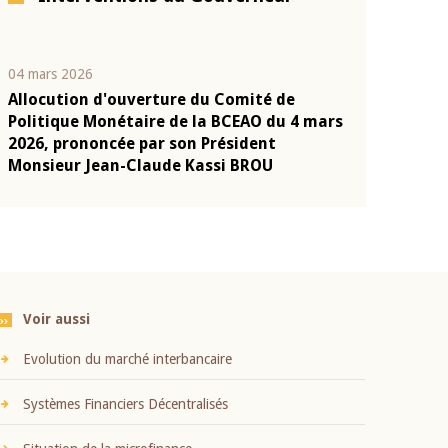
04 mars 2026
22 juillet 2026
Allocution d'ouverture du Comité de
Mot introduc
n
Politique Monétaire de la BCEAO du 4 mars
Claude Kassi
2026, prononcée par son Président
présentation
Monsieur Jean-Claude Kassi BROU
BCEAO
Voir aussi
Evolution du marché interbancaire
Systèmes Financiers Décentralisés