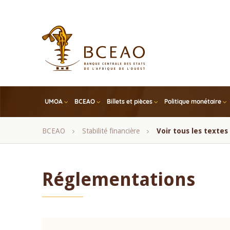
Skip
to
main
content
UMOA
BCEAO
Billets et pièces
Politique monétaire
Fil
BCEAO
Stabilité financière
Voir tous les texte
d'Ariane
Réglementations