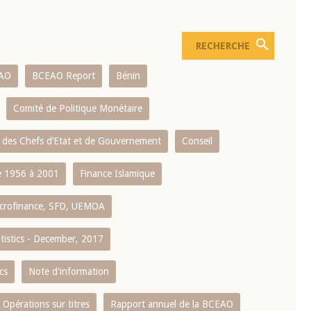
AO
BCEAO Report
Bénin
Comité de Politique Monétaire
 des Chefs d’Etat et de Gouvernement
Conseil
 1956 à 2001
Finance Islamique
crofinance, SFD, UEMOA
atistics - December, 2017
cs
Note d'information
Opérations sur titres
Rapport annuel de la BCEAO