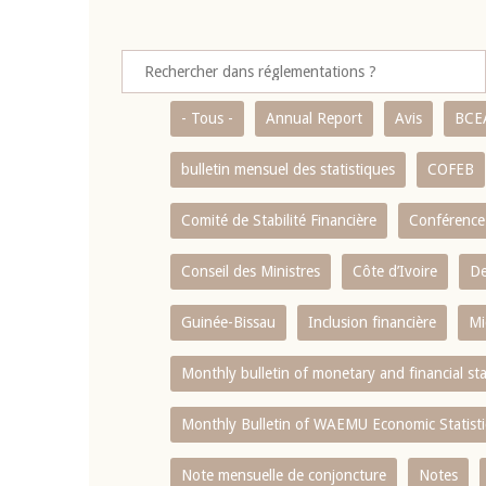
- Tous -
Annual Report
Avis
BCE
bulletin mensuel des statistiques
COFEB
Comité de Stabilité Financière
Conférence
Conseil des Ministres
Côte d’Ivoire
De
Guinée-Bissau
Inclusion financière
Mi
Monthly bulletin of monetary and financial st
Monthly Bulletin of WAEMU Economic Statisti
Note mensuelle de conjoncture
Notes