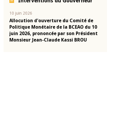
Interventions du Gouverneur
04 mars 2026
22 juillet 2026
e
Allocution d'ouverture du Comité de
Mot introduc
 10
Politique Monétaire de la BCEAO du 4
Claude Kassi
ent
mars 2026, prononcée par son Président
de présentat
Monsieur Jean-Claude Kassi BROU
de la BCEAO