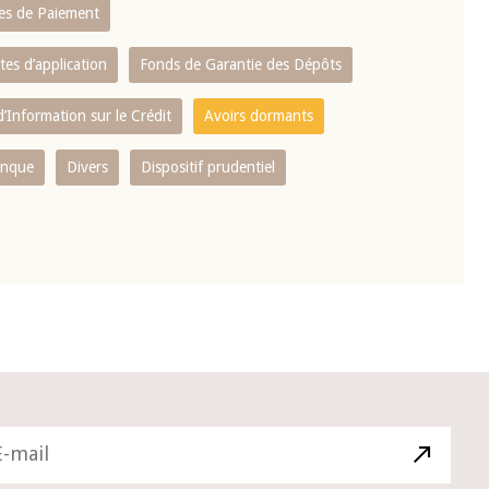
es de Paiement
tes d’application
Fonds de Garantie des Dépôts
’Information sur le Crédit
Avoirs dormants
anque
Divers
Dispositif prudentiel