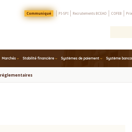
Menu
Communiqué
PI-SPI
Recrutements BCEAO
COFEB
Pri
Top
Marchés
Stabilité financière
Systèmes de paiement
Système bancair
s réglementaires