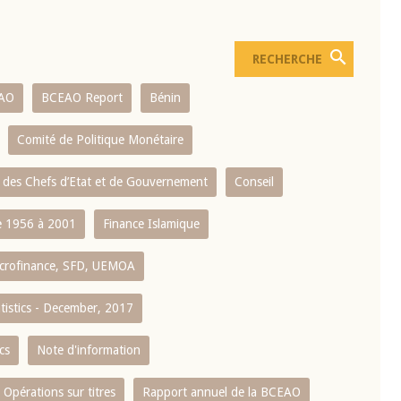
AO
BCEAO Report
Bénin
Comité de Politique Monétaire
 des Chefs d’Etat et de Gouvernement
Conseil
 1956 à 2001
Finance Islamique
crofinance, SFD, UEMOA
atistics - December, 2017
cs
Note d'information
Opérations sur titres
Rapport annuel de la BCEAO