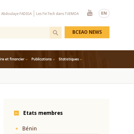
Youtube
EN
x Abdoulaye FADIGA
Les FinTech dans l'UEMOA
BCEAO NEWS
e et financier
Publications
Statistiques
Etats membres
Bénin