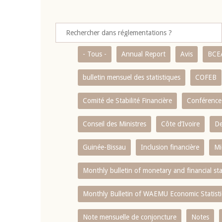
- Tous -
Annual Report
Avis
BCE
bulletin mensuel des statistiques
COFEB
Comité de Stabilité Financière
Conférence
Conseil des Ministres
Côte d’Ivoire
De
Guinée-Bissau
Inclusion financière
Mi
Monthly bulletin of monetary and financial st
Monthly Bulletin of WAEMU Economic Statisti
Note mensuelle de conjoncture
Notes