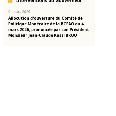
Interventions du Gouverneur
04 mars 2026
22 juillet 2026
e
Allocution d'ouverture du Comité de
Mot introduc
 10
Politique Monétaire de la BCEAO du 4
Claude Kassi
ent
mars 2026, prononcée par son Président
de présentat
Monsieur Jean-Claude Kassi BROU
de la BCEAO