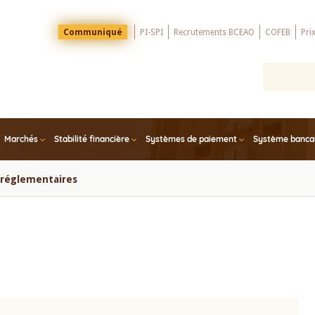
Menu
Communiqué
PI-SPI
Recrutements BCEAO
COFEB
Pri
Top
Marchés
Stabilité financière
Systèmes de paiement
Système bancair
s réglementaires