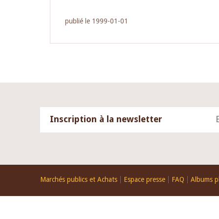
publié le 1999-01-01
Inscription à la newsletter
Footer
Marchés publics et Achats
Espace presse
FAQ
Albums p
menu