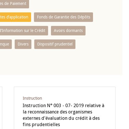
es de Paiement
tes d’application
Fonds de Garantie des Dépôts
’Information sur le Crédit
Avoirs dormants
anque
Divers
Dispositif prudentiel
Instruction
Instruction N° 003 - 07- 2019 relative à
la reconnaissance des organismes
externes d'évaluation du crédit à des
fins prudentielles