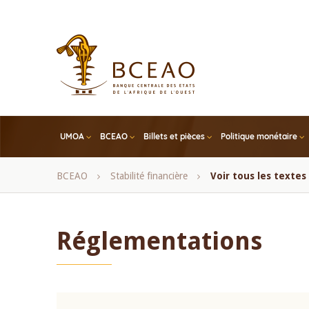
Skip
to
main
content
UMOA
BCEAO
Billets et pièces
Politique monétaire
Fil
BCEAO
Stabilité financière
Voir tous les texte
d'Ariane
Réglementations