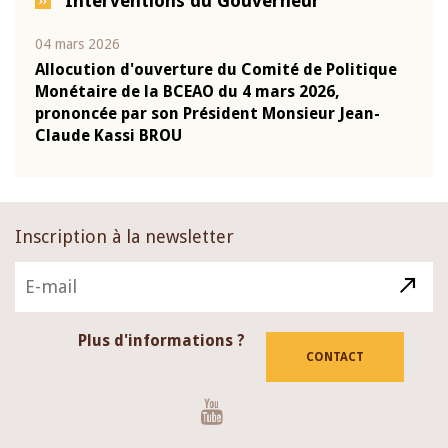
Interventions du Gouverneur
04 mars 2026
22 ju
que
Allocution d'ouverture du Comité de Politique
Mot 
Monétaire de la BCEAO du 4 mars 2026,
Kass
-
prononcée par son Président Monsieur Jean-
prés
Claude Kassi BROU
BCE
Inscription à la newsletter
Plus d'informations ?
CONTACT
Youtube