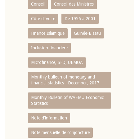
Conseil
Conseil des Ministres
Côte d’Ivoire
De 1956 à 2001
Finance Islamique
Guinée-Bissau
Inclusion financière
Microfinance, SFD, UEMOA
Monthly bulletin of monetary and
financial statistics - December, 2017
Monthly Bulletin of WAEMU Economic
Statistics
Note d'information
Note mensuelle de conjoncture