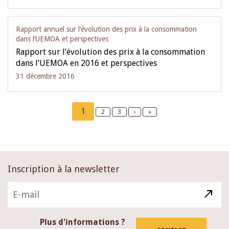
Rapport annuel sur l‘évolution des prix à la consommation
dans l‘UEMOA et perspectives
Rapport sur l’évolution des prix à la consommation
dans l’UEMOA en 2016 et perspectives
31 décembre 2016
Pagination
Current
1
Page
2
Page
3
Next
›
Last
»
page
page
page
Inscription à la newsletter
Plus d'informations ?