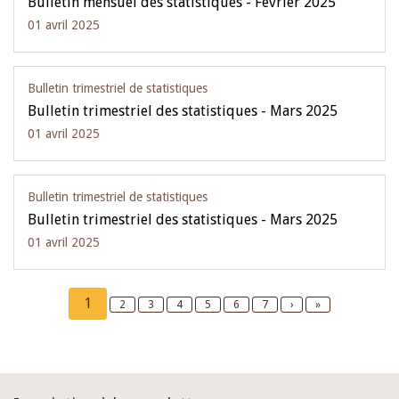
Bulletin mensuel des statistiques - Février 2025
01 avril 2025
Bulletin trimestriel de statistiques
Bulletin trimestriel des statistiques - Mars 2025
01 avril 2025
Bulletin trimestriel de statistiques
Bulletin trimestriel des statistiques - Mars 2025
01 avril 2025
Pagination
Current
1
Page
2
Page
3
Page
4
Page
5
Page
6
Page
7
Next
›
Last
»
page
page
page