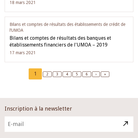
18 mars 2021
Bilans et comptes de résultats des établissements de crédit de
l‘UMOA
Bilans et comptes de résultats des banques et
établissements financiers de l'UMOA – 2019
17 mars 2021
Pagination
Current
1
Page
2
Page
3
Page
4
Page
5
Page
6
Next
›
Last
»
page
page
page
Inscription à la newsletter