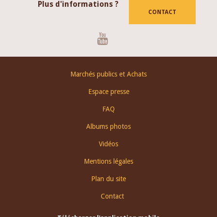
Plus d'informations ?
CONTACT
Youtube
Footer
Marchés publics et Achats
menu
Espace presse
FAQ
Albums photos
Vidéos
Mentions légales
Plan du site
Contact