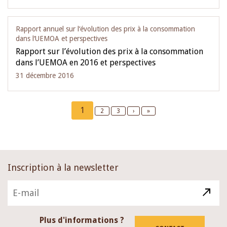
Rapport annuel sur l‘évolution des prix à la consommation
dans l‘UEMOA et perspectives
Rapport sur l’évolution des prix à la consommation
dans l’UEMOA en 2016 et perspectives
31 décembre 2016
Pagination
Current
1
Page
2
Page
3
Next
›
Last
»
page
page
page
Inscription à la newsletter
Plus d'informations ?