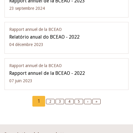
Rapport annuel de la BCEAO - 2023
23 septembre 2024
Rapport annuel de la BCEAO
Relatório anual do BCEAO - 2022
04 décembre 2023
Rapport annuel de la BCEAO
Rapport annuel de la BCEAO - 2022
07 juin 2023
Pagination
Current
1
Page
2
Page
3
Page
4
Page
5
Next
›
Last
»
page
page
page