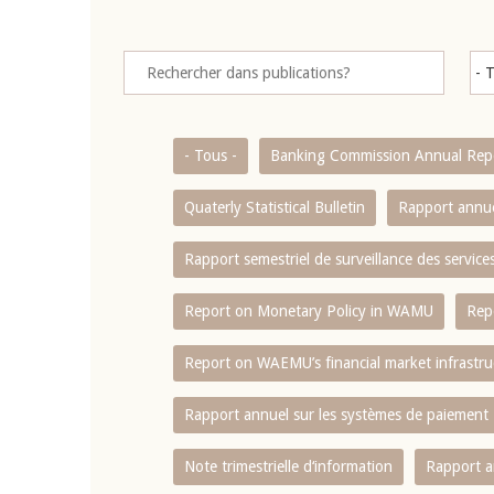
- Tous -
Banking Commission Annual Rep
Quaterly Statistical Bulletin
Rapport annue
Rapport semestriel de surveillance des servic
Report on Monetary Policy in WAMU
Rep
Report on WAEMU’s financial market infrastru
Rapport annuel sur les systèmes de paiement
Note trimestrielle d‘information
Rapport a