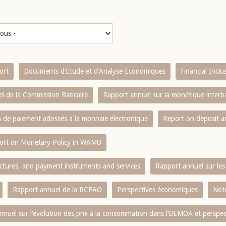
ort
Documents d’Etude et d’Analyse Economiques
Financial Incl
l de la Commission Bancaire
Rapport annuel sur la monétique inter
es de paiement adossés à la monnaie électronique
Report on deposit 
ort on Monetary Policy in WAMU
ctures, and payment instruments and services
Rapport annuel sur les 
Rapport annuel de la BCEAO
Perspectives économiques
Note
nnuel sur l‘évolution des prix à la consommation dans l‘UEMOA et perspec