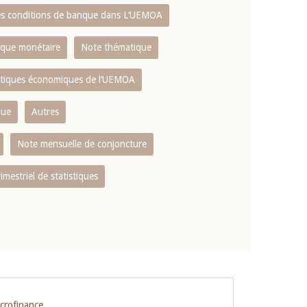
es conditions de banque dans L‘UEMOA
tique monétaire
Note thématique
istiques économiques de l‘UEMOA
que
Autres
Note mensuelle de conjoncture
rimestriel de statistiques
icrofinance