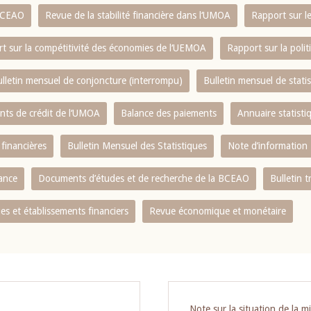
 BCEAO
Revue de la stabilité financière dans l‘UMOA
Rapport sur l
t sur la compétitivité des économies de l‘UEMOA
Rapport sur la poli
lletin mensuel de conjoncture (interrompu)
Bulletin mensuel de stat
ents de crédit de l‘UMOA
Balance des paiements
Annuaire statisti
 financières
Bulletin Mensuel des Statistiques
Note d’information
nance
Documents d’études et de recherche de la BCEAO
Bulletin t
s et établissements financiers
Revue économique et monétaire
Note sur la situation de la m