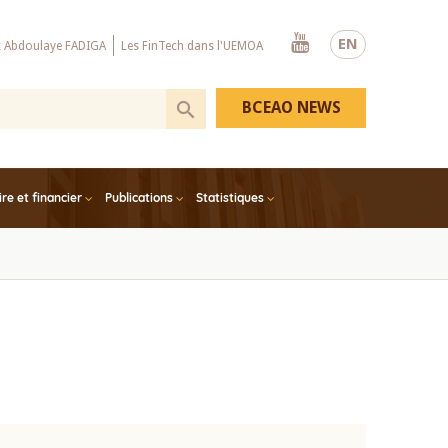
Youtube
EN
x Abdoulaye FADIGA
Les FinTech dans l'UEMOA
BCEAO NEWS
e et financier
Publications
Statistiques