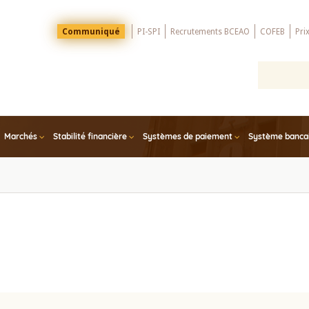
Menu
Communiqué
PI-SPI
Recrutements BCEAO
COFEB
Pri
Top
Marchés
Stabilité financière
Systèmes de paiement
Système bancair