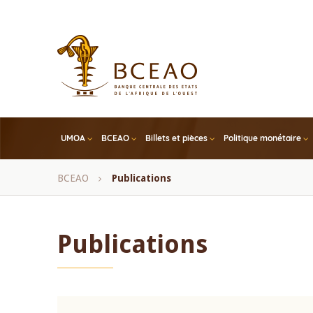
Skip
to
main
content
UMOA
BCEAO
Billets et pièces
Politique monétaire
Fil
BCEAO
Publications
d'Ariane
Publications