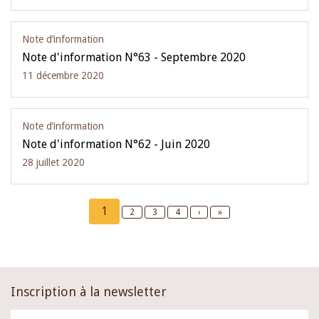
Note d’information
Note d'information N°63 - Septembre 2020
11 décembre 2020
Note d’information
Note d'information N°62 - Juin 2020
28 juillet 2020
Pagination
Current
1
Page
2
Page
3
Page
4
Next
›
Last
»
page
page
page
Inscription à la newsletter