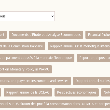
ort
Documents d’Etude et d’Analyse Economiques
Financial Incl
l de la Commission Bancaire
Rapport annuel sur la monétique inter
es de paiement adossés à la monnaie électronique
Report on deposit 
ort on Monetary Policy in WAMU
ctures, and payment instruments and services
Rapport annuel sur les 
Rapport annuel de la BCEAO
Perspectives économiques
Note
nnuel sur l‘évolution des prix à la consommation dans l‘UEMOA et perspec