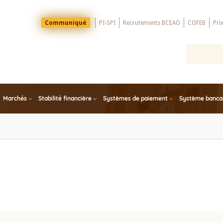
Menu
Communiqué
PI-SPI
Recrutements BCEAO
COFEB
Pri
Top
Marchés
Stabilité financière
Systèmes de paiement
Système bancair