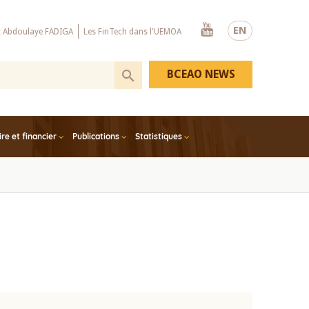
Youtube
EN
x Abdoulaye FADIGA
Les FinTech dans l'UEMOA
BCEAO NEWS
e et financier
Publications
Statistiques