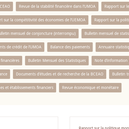
 BCEAO
Revue de la stabilité financière dans l‘UMOA
Rapport sur l
t sur la compétitivité des économies de l‘UEMOA
Rapport sur la poli
lletin mensuel de conjoncture (interrompu)
Bulletin mensuel de stat
ents de crédit de l‘UMOA
Balance des paiements
Annuaire statisti
 financières
Bulletin Mensuel des Statistiques
Note d’information
nance
Documents d’études et de recherche de la BCEAO
Bulletin t
s et établissements financiers
Revue économique et monétaire
Rapport sur la politique mon