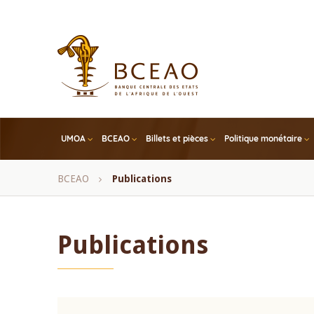
Skip
to
main
content
UMOA
BCEAO
Billets et pièces
Politique monétaire
Fil
BCEAO
Publications
d'Ariane
Publications