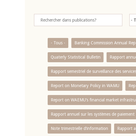
- Tous -
Banking Commission Annual Rep
Quaterly Statistical Bulletin
Rapport annue
Rapport semestriel de surveillance des servic
Report on Monetary Policy in WAMU
Rep
Report on WAEMU’s financial market infrastru
Rapport annuel sur les systèmes de paiement
Note trimestrielle d‘information
Rapport a