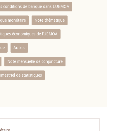
es conditions de banque dans L‘UEMOA
tique monétaire
Note thématique
istiques économiques de l‘UEMOA
que
Autres
Note mensuelle de conjoncture
rimestriel de statistiques
étaire