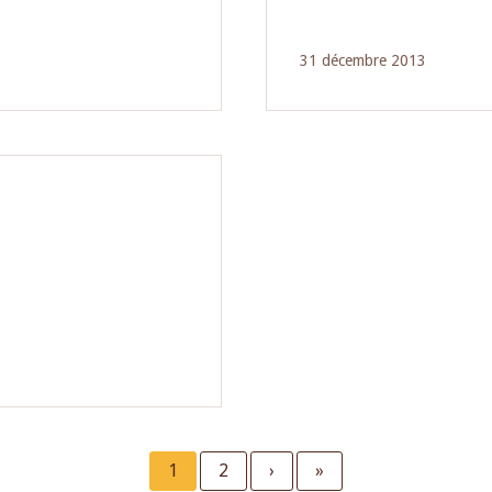
31 décembre 2013
Current
1
Page
2
Next
›
Last
»