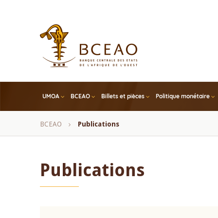
Skip
to
main
content
UMOA
BCEAO
Billets et pièces
Politique monétaire
Fil
BCEAO
Publications
d'Ariane
Publications