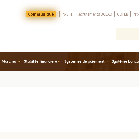
Menu
Communiqué
PI-SPI
Recrutements BCEAO
COFEB
Pri
Top
Marchés
Stabilité financière
Systèmes de paiement
Système bancair