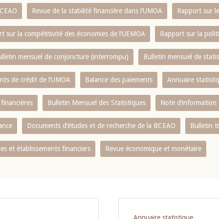
 BCEAO
Revue de la stabilité financière dans l‘UMOA
Rapport sur l
t sur la compétitivité des économies de l‘UEMOA
Rapport sur la poli
lletin mensuel de conjoncture (interrompu)
Bulletin mensuel de stat
ents de crédit de l‘UMOA
Balance des paiements
Annuaire statisti
 financières
Bulletin Mensuel des Statistiques
Note d’information
nance
Documents d’études et de recherche de la BCEAO
Bulletin t
s et établissements financiers
Revue économique et monétaire
Annuaire statistique