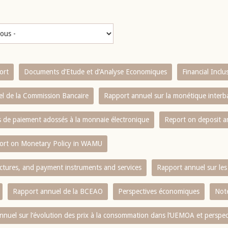
ort
Documents d’Etude et d’Analyse Economiques
Financial Incl
l de la Commission Bancaire
Rapport annuel sur la monétique inter
es de paiement adossés à la monnaie électronique
Report on deposit 
ort on Monetary Policy in WAMU
ctures, and payment instruments and services
Rapport annuel sur les 
Rapport annuel de la BCEAO
Perspectives économiques
Note
nnuel sur l‘évolution des prix à la consommation dans l‘UEMOA et perspec