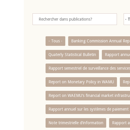
- Tous -
Banking Commission Annual Rep
Quaterly Statistical Bulletin
Rapport annue
Rapport semestriel de surveillance des servic
Report on Monetary Policy in WAMU
Rep
Report on WAEMU’s financial market infrastru
Rapport annuel sur les systèmes de paiement
Note trimestrielle d‘information
Rapport a