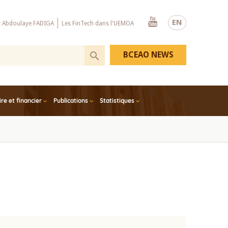
Youtube
EN
x Abdoulaye FADIGA
Les FinTech dans l'UEMOA
BCEAO NEWS
e et financier
Publications
Statistiques