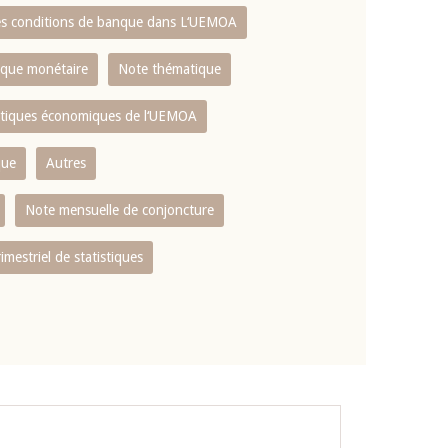
es conditions de banque dans L‘UEMOA
tique monétaire
Note thématique
istiques économiques de l‘UEMOA
que
Autres
Note mensuelle de conjoncture
rimestriel de statistiques