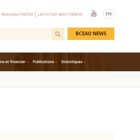
Youtube
EN
x Abdoulaye FADIGA
Les FinTech dans l'UEMOA
BCEAO NEWS
e et financier
Publications
Statistiques