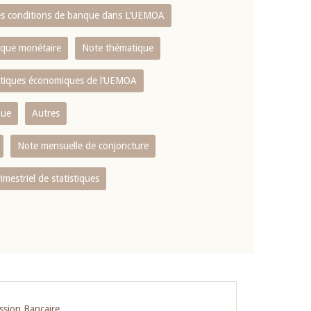
es conditions de banque dans L‘UEMOA
tique monétaire
Note thématique
istiques économiques de l‘UEMOA
que
Autres
Note mensuelle de conjoncture
rimestriel de statistiques
ssion Bancaire