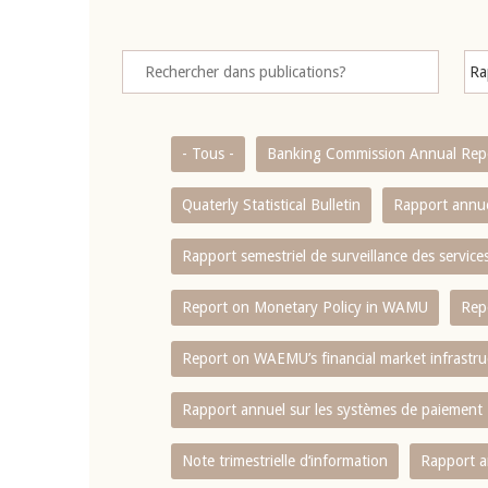
- Tous -
Banking Commission Annual Rep
Quaterly Statistical Bulletin
Rapport annue
Rapport semestriel de surveillance des servic
Report on Monetary Policy in WAMU
Rep
Report on WAEMU’s financial market infrastru
Rapport annuel sur les systèmes de paiement
Note trimestrielle d‘information
Rapport a