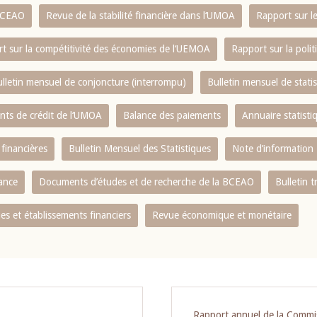
 BCEAO
Revue de la stabilité financière dans l‘UMOA
Rapport sur l
t sur la compétitivité des économies de l‘UEMOA
Rapport sur la poli
lletin mensuel de conjoncture (interrompu)
Bulletin mensuel de stat
ents de crédit de l‘UMOA
Balance des paiements
Annuaire statisti
 financières
Bulletin Mensuel des Statistiques
Note d’information
nance
Documents d’études et de recherche de la BCEAO
Bulletin t
s et établissements financiers
Revue économique et monétaire
Rapport annuel de la Commi