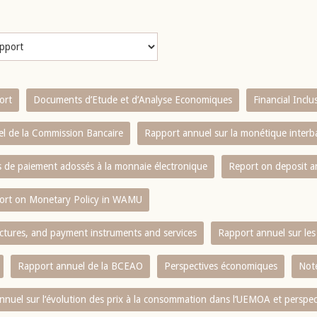
ort
Documents d’Etude et d’Analyse Economiques
Financial Incl
l de la Commission Bancaire
Rapport annuel sur la monétique inter
es de paiement adossés à la monnaie électronique
Report on deposit 
ort on Monetary Policy in WAMU
ctures, and payment instruments and services
Rapport annuel sur les 
Rapport annuel de la BCEAO
Perspectives économiques
Note
nnuel sur l‘évolution des prix à la consommation dans l‘UEMOA et perspec