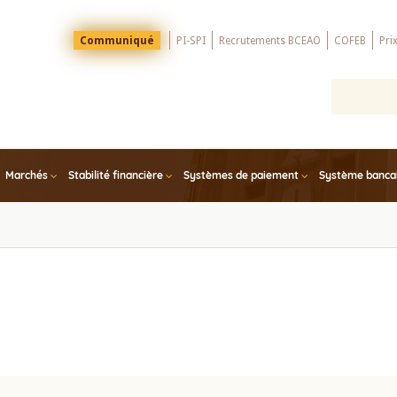
Menu
Communiqué
PI-SPI
Recrutements BCEAO
COFEB
Pri
Top
Marchés
Stabilité financière
Systèmes de paiement
Système bancair