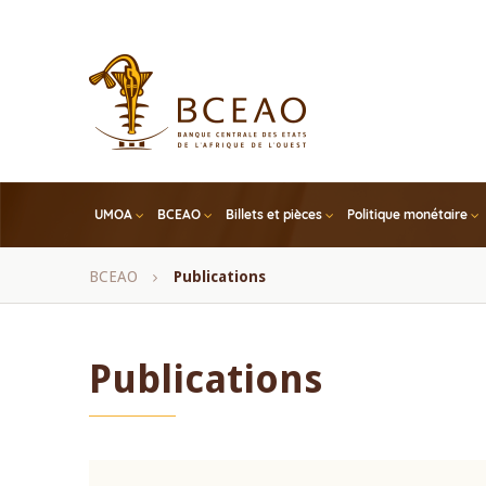
Skip
to
main
content
UMOA
BCEAO
Billets et pièces
Politique monétaire
Fil
BCEAO
Publications
d'Ariane
Publications