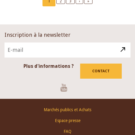
Current
1
Page
2
Page
3
Next
›
Last
»
page
page
page
Inscription à la newsletter
Plus d'informations ?
CONTACT
Youtube
Footer
Marchés publics et Achats
menu
Espace presse
FAQ