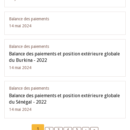
Balance des paiements
14 mai 2024
Balance des paiements
Balance des paiements et position extérieure globale
du Burkina - 2022
14 mai 2024
Balance des paiements
Balance des paiements et position extérieure globale
du Sénégal - 2022
14 mai 2024
Pagination
Current
1
Page
2
Page
3
Page
4
Page
5
Next
›
Last
»