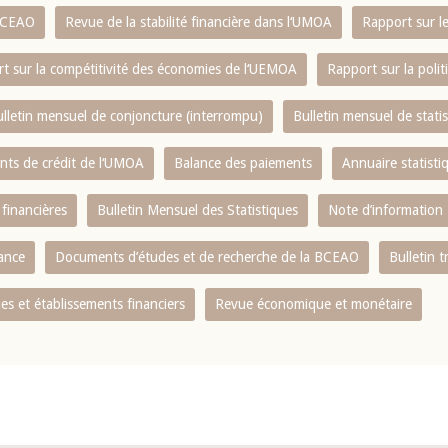
 BCEAO
Revue de la stabilité financière dans l‘UMOA
Rapport sur l
t sur la compétitivité des économies de l‘UEMOA
Rapport sur la poli
lletin mensuel de conjoncture (interrompu)
Bulletin mensuel de stat
ents de crédit de l‘UMOA
Balance des paiements
Annuaire statisti
 financières
Bulletin Mensuel des Statistiques
Note d’information
nance
Documents d’études et de recherche de la BCEAO
Bulletin t
s et établissements financiers
Revue économique et monétaire