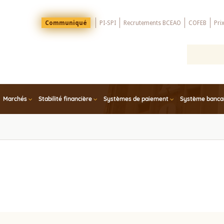
Menu
Communiqué
PI-SPI
Recrutements BCEAO
COFEB
Pri
Top
Marchés
Stabilité financière
Systèmes de paiement
Système bancair