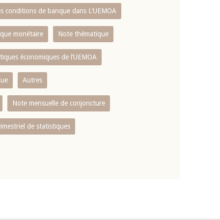
es conditions de banque dans L‘UEMOA
tique monétaire
Note thématique
istiques économiques de l‘UEMOA
que
Autres
Note mensuelle de conjoncture
rimestriel de statistiques