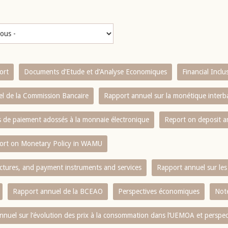
ort
Documents d’Etude et d’Analyse Economiques
Financial Incl
l de la Commission Bancaire
Rapport annuel sur la monétique inter
es de paiement adossés à la monnaie électronique
Report on deposit 
ort on Monetary Policy in WAMU
ctures, and payment instruments and services
Rapport annuel sur les 
Rapport annuel de la BCEAO
Perspectives économiques
Note
nnuel sur l‘évolution des prix à la consommation dans l‘UEMOA et perspec