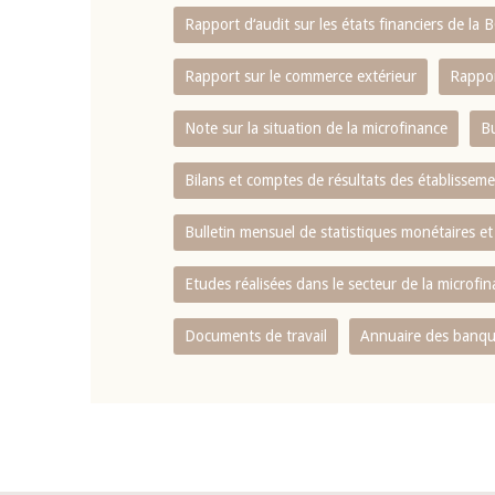
Rapport d‘audit sur les états financiers de la
Rapport sur le commerce extérieur
Rappor
Note sur la situation de la microfinance
Bu
Bilans et comptes de résultats des établissem
Bulletin mensuel de statistiques monétaires et
Etudes réalisées dans le secteur de la microfi
Documents de travail
Annuaire des banque