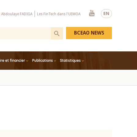
Youtube
EN
x Abdoulaye FADIGA
Les FinTech dans l'UEMOA
BCEAO NEWS
e et financier
Publications
Statistiques