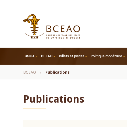
Skip
to
main
content
UMOA
BCEAO
Billets et pièces
Politique monétaire
Fil
BCEAO
Publications
d'Ariane
Publications