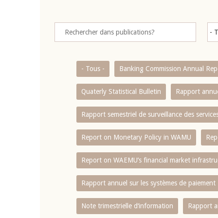
- Tous -
Banking Commission Annual Rep
Quaterly Statistical Bulletin
Rapport annue
Rapport semestriel de surveillance des servic
Report on Monetary Policy in WAMU
Rep
Report on WAEMU’s financial market infrastru
Rapport annuel sur les systèmes de paiement
Note trimestrielle d‘information
Rapport a