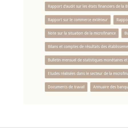
Rapport d‘audit sur les états financiers de la
Rapport sur le commerce extérieur
Rappor
Note sur la situation de la microfinance
Bu
Bilans et comptes de résultats des établissem
Bulletin mensuel de statistiques monétaires et
Etudes réalisées dans le secteur de la microfi
Documents de travail
Annuaire des banque