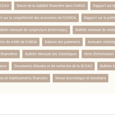
 BCEAO
Revue de la stabilité financière dans l‘UMOA
Rapport sur l
t sur la compétitivité des économies de l‘UEMOA
Rapport sur la poli
lletin mensuel de conjoncture (interrompu)
Bulletin mensuel de stat
ents de crédit de l‘UMOA
Balance des paiements
Annuaire statisti
 financières
Bulletin Mensuel des Statistiques
Note d’information
nance
Documents d’études et de recherche de la BCEAO
Bulletin t
s et établissements financiers
Revue économique et monétaire