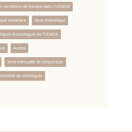
es conditions de banque dans L‘UEMOA
tique monétaire
Note thématique
istiques économiques de l‘UEMOA
que
Autres
Note mensuelle de conjoncture
rimestriel de statistiques