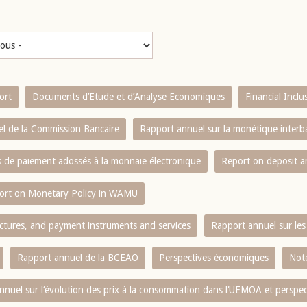
ort
Documents d’Etude et d’Analyse Economiques
Financial Incl
l de la Commission Bancaire
Rapport annuel sur la monétique inter
es de paiement adossés à la monnaie électronique
Report on deposit 
ort on Monetary Policy in WAMU
ctures, and payment instruments and services
Rapport annuel sur les 
Rapport annuel de la BCEAO
Perspectives économiques
Note
nnuel sur l‘évolution des prix à la consommation dans l‘UEMOA et perspec