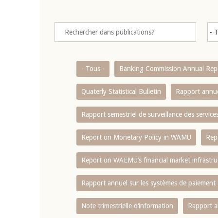
- Tous -
Banking Commission Annual Rep
Quaterly Statistical Bulletin
Rapport annue
Rapport semestriel de surveillance des servic
Report on Monetary Policy in WAMU
Rep
Report on WAEMU’s financial market infrastru
Rapport annuel sur les systèmes de paiement
Note trimestrielle d‘information
Rapport a