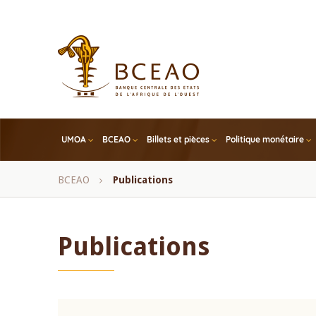
Skip
to
main
content
UMOA
BCEAO
Billets et pièces
Politique monétaire
Fil
BCEAO
Publications
d'Ariane
Publications