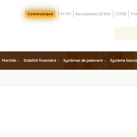
Menu
Communiqué
PI-SPI
Recrutements BCEAO
COFEB
Pri
Top
Marchés
Stabilité financière
Systèmes de paiement
Système bancair