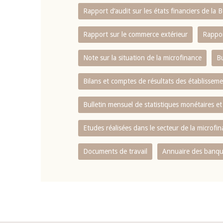
Rapport d‘audit sur les états financiers de la
Rapport sur le commerce extérieur
Rappor
Note sur la situation de la microfinance
Bu
Bilans et comptes de résultats des établissem
Bulletin mensuel de statistiques monétaires et
Etudes réalisées dans le secteur de la microfi
Documents de travail
Annuaire des banque