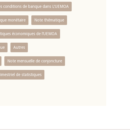
es conditions de banque dans L‘UEMOA
tique monétaire
Note thématique
istiques économiques de l‘UEMOA
que
Autres
Note mensuelle de conjoncture
rimestriel de statistiques