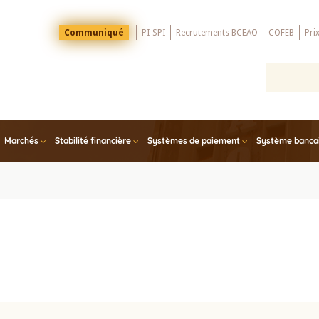
Menu
Communiqué
PI-SPI
Recrutements BCEAO
COFEB
Pri
Top
Marchés
Stabilité financière
Systèmes de paiement
Système bancair