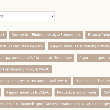
ort
Documents d’Etude et d’Analyse Economiques
Financial Incl
l de la Commission Bancaire
Rapport annuel sur la monétique inter
es de paiement adossés à la monnaie électronique
Report on deposit 
ort on Monetary Policy in WAMU
ctures, and payment instruments and services
Rapport annuel sur les 
Rapport annuel de la BCEAO
Perspectives économiques
Note
nnuel sur l‘évolution des prix à la consommation dans l‘UEMOA et perspec