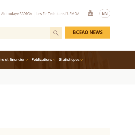
Youtube
EN
x Abdoulaye FADIGA
Les FinTech dans l'UEMOA
BCEAO NEWS
e et financier
Publications
Statistiques