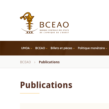
Skip
to
main
content
UMOA
BCEAO
Billets et pièces
Politique monétaire
Fil
BCEAO
Publications
d'Ariane
Publications