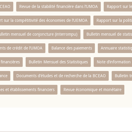
 BCEAO
Revue de la stabilité financière dans l‘UMOA
Rapport sur l
t sur la compétitivité des économies de l‘UEMOA
Rapport sur la poli
lletin mensuel de conjoncture (interrompu)
Bulletin mensuel de stat
ents de crédit de l‘UMOA
Balance des paiements
Annuaire statisti
 financières
Bulletin Mensuel des Statistiques
Note d’information
nance
Documents d’études et de recherche de la BCEAO
Bulletin t
s et établissements financiers
Revue économique et monétaire