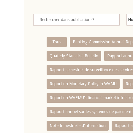
- Tous -
Banking Commission Annual Rep
Quaterly Statistical Bulletin
Rapport annue
Rapport semestriel de surveillance des servic
Report on Monetary Policy in WAMU
Rep
Report on WAEMU’s financial market infrastru
Rapport annuel sur les systèmes de paiement
Note trimestrielle d‘information
Rapport a