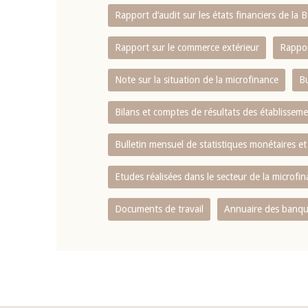
Rapport d‘audit sur les états financiers de la
Rapport sur le commerce extérieur
Rappor
Note sur la situation de la microfinance
Bu
Bilans et comptes de résultats des établissem
Bulletin mensuel de statistiques monétaires et
Etudes réalisées dans le secteur de la microfi
Documents de travail
Annuaire des banque