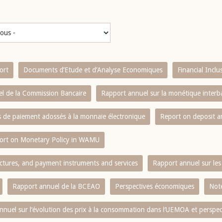
ort
Documents d’Etude et d’Analyse Economiques
Financial Incl
l de la Commission Bancaire
Rapport annuel sur la monétique inter
es de paiement adossés à la monnaie électronique
Report on deposit 
ort on Monetary Policy in WAMU
ctures, and payment instruments and services
Rapport annuel sur les 
Rapport annuel de la BCEAO
Perspectives économiques
Note
nnuel sur l‘évolution des prix à la consommation dans l‘UEMOA et perspec