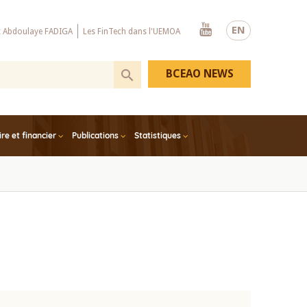
Youtube
EN
x Abdoulaye FADIGA
Les FinTech dans l'UEMOA
BCEAO NEWS
e et financier
Publications
Statistiques