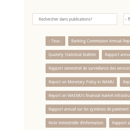
- Tous -
Banking Commission Annual Rep
Quaterly Statistical Bulletin
Rapport annue
Rapport semestriel de surveillance des servic
Report on Monetary Policy in WAMU
Rep
Report on WAEMU’s financial market infrastru
Rapport annuel sur les systèmes de paiement
Note trimestrielle d‘information
Rapport a