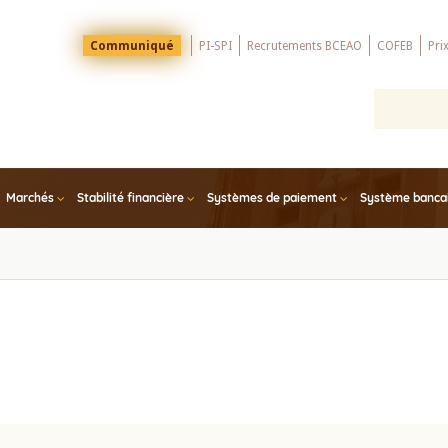
Menu
Communiqué
PI-SPI
Recrutements BCEAO
COFEB
Pri
Top
Marchés
Stabilité financière
Systèmes de paiement
Système bancair