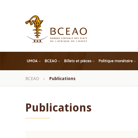
Skip
to
main
content
UMOA
BCEAO
Billets et pièces
Politique monétaire
Fil
BCEAO
Publications
d'Ariane
Publications