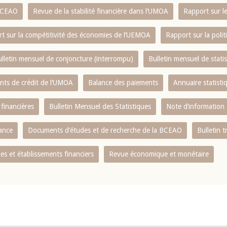
 BCEAO
Revue de la stabilité financière dans l‘UMOA
Rapport sur l
t sur la compétitivité des économies de l‘UEMOA
Rapport sur la poli
lletin mensuel de conjoncture (interrompu)
Bulletin mensuel de stat
ents de crédit de l‘UMOA
Balance des paiements
Annuaire statisti
 financières
Bulletin Mensuel des Statistiques
Note d’information
nance
Documents d’études et de recherche de la BCEAO
Bulletin t
s et établissements financiers
Revue économique et monétaire