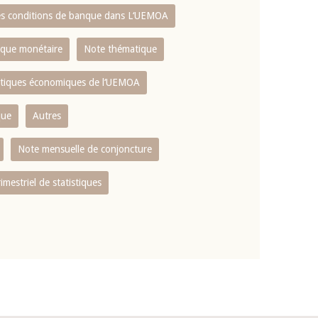
es conditions de banque dans L‘UEMOA
tique monétaire
Note thématique
istiques économiques de l‘UEMOA
que
Autres
Note mensuelle de conjoncture
rimestriel de statistiques