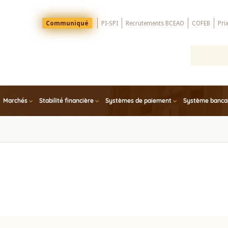
Menu
Communiqué
PI-SPI
Recrutements BCEAO
COFEB
Pri
Top
Marchés
Stabilité financière
Systèmes de paiement
Système bancair