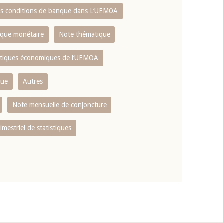
es conditions de banque dans L‘UEMOA
tique monétaire
Note thématique
istiques économiques de l‘UEMOA
que
Autres
Note mensuelle de conjoncture
rimestriel de statistiques