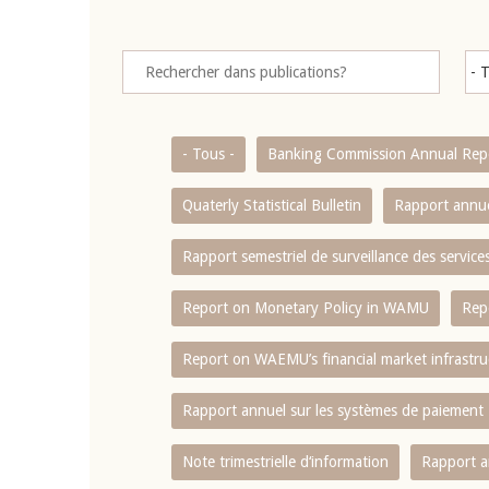
- Tous -
Banking Commission Annual Rep
Quaterly Statistical Bulletin
Rapport annue
Rapport semestriel de surveillance des servic
Report on Monetary Policy in WAMU
Rep
Report on WAEMU’s financial market infrastru
Rapport annuel sur les systèmes de paiement
Note trimestrielle d‘information
Rapport a