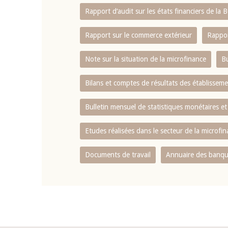
Rapport d‘audit sur les états financiers de la
Rapport sur le commerce extérieur
Rappor
Note sur la situation de la microfinance
Bu
Bilans et comptes de résultats des établissem
Bulletin mensuel de statistiques monétaires et
Etudes réalisées dans le secteur de la microfi
Documents de travail
Annuaire des banque