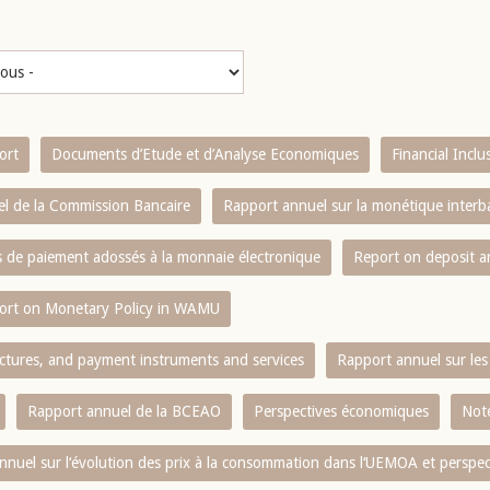
ort
Documents d’Etude et d’Analyse Economiques
Financial Incl
l de la Commission Bancaire
Rapport annuel sur la monétique inter
es de paiement adossés à la monnaie électronique
Report on deposit 
ort on Monetary Policy in WAMU
ctures, and payment instruments and services
Rapport annuel sur les 
Rapport annuel de la BCEAO
Perspectives économiques
Note
nnuel sur l‘évolution des prix à la consommation dans l‘UEMOA et perspec