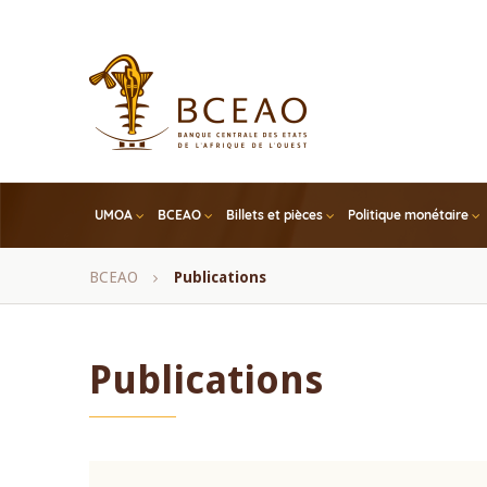
Skip
to
main
content
UMOA
BCEAO
Billets et pièces
Politique monétaire
Fil
BCEAO
Publications
d'Ariane
Publications