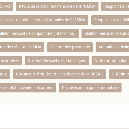
 BCEAO
Revue de la stabilité financière dans l‘UMOA
Rapport sur l
t sur la compétitivité des économies de l‘UEMOA
Rapport sur la poli
lletin mensuel de conjoncture (interrompu)
Bulletin mensuel de stat
ents de crédit de l‘UMOA
Balance des paiements
Annuaire statisti
 financières
Bulletin Mensuel des Statistiques
Note d’information
nance
Documents d’études et de recherche de la BCEAO
Bulletin t
s et établissements financiers
Revue économique et monétaire