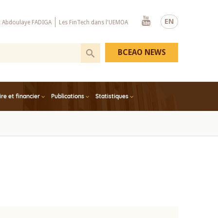
Youtube
EN
x Abdoulaye FADIGA
Les FinTech dans l'UEMOA
BCEAO NEWS
e et financier
Publications
Statistiques