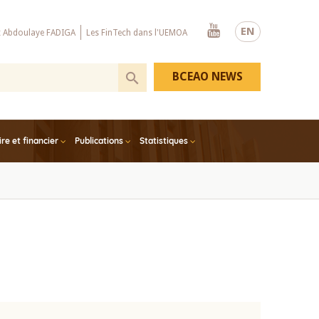
Youtube
EN
x Abdoulaye FADIGA
Les FinTech dans l'UEMOA
BCEAO NEWS
e et financier
Publications
Statistiques