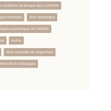
es conditions de banque dans L‘UEMOA
tique monétaire
Note thématique
istiques économiques de l‘UEMOA
que
Autres
Note mensuelle de conjoncture
rimestriel de statistiques