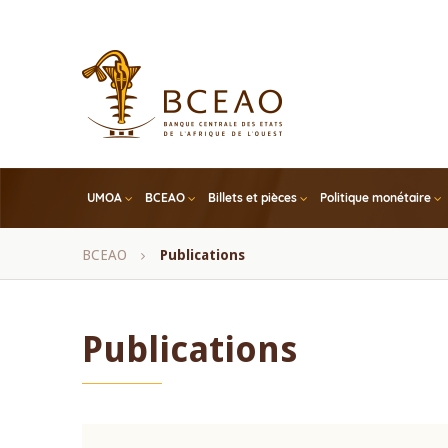
Skip
to
main
content
UMOA
BCEAO
Billets et pièces
Politique monétaire
Fil
BCEAO
Publications
d'Ariane
Publications