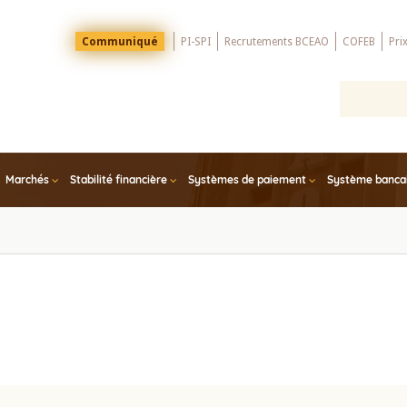
Menu
Communiqué
PI-SPI
Recrutements BCEAO
COFEB
Pri
Top
Marchés
Stabilité financière
Systèmes de paiement
Système bancair