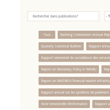
- Tous -
Banking Commission Annual Rep
Quaterly Statistical Bulletin
Rapport annue
Rapport semestriel de surveillance des servic
Report on Monetary Policy in WAMU
Rep
Report on WAEMU’s financial market infrastru
Rapport annuel sur les systèmes de paiement
Note trimestrielle d‘information
Rapport a