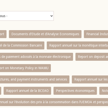
ort
Documents d’Etude et d’Analyse Economiques
Financial Incl
l de la Commission Bancaire
Rapport annuel sur la monétique inter
es de paiement adossés à la monnaie électronique
Report on deposit 
ort on Monetary Policy in WAMU
ctures, and payment instruments and services
Rapport annuel sur les 
Rapport annuel de la BCEAO
Perspectives économiques
Note
nnuel sur l‘évolution des prix à la consommation dans l‘UEMOA et perspec