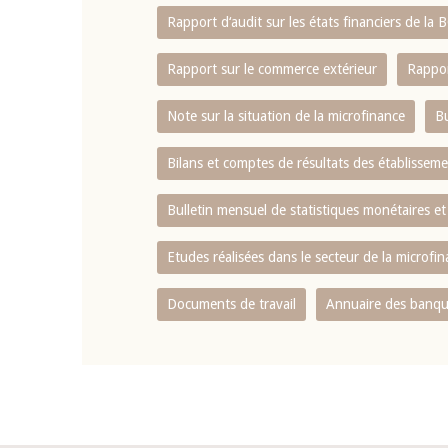
Rapport d‘audit sur les états financiers de la
Rapport sur le commerce extérieur
Rappor
Note sur la situation de la microfinance
Bu
Bilans et comptes de résultats des établissem
Bulletin mensuel de statistiques monétaires et
Etudes réalisées dans le secteur de la microfi
Documents de travail
Annuaire des banque