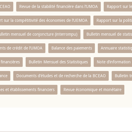
 BCEAO
Revue de la stabilité financière dans l‘UMOA
Rapport sur l
t sur la compétitivité des économies de l‘UEMOA
Rapport sur la poli
lletin mensuel de conjoncture (interrompu)
Bulletin mensuel de stat
ents de crédit de l‘UMOA
Balance des paiements
Annuaire statisti
 financières
Bulletin Mensuel des Statistiques
Note d’information
nance
Documents d’études et de recherche de la BCEAO
Bulletin t
s et établissements financiers
Revue économique et monétaire